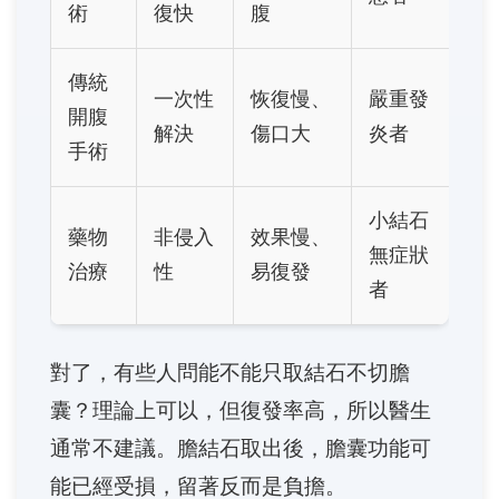
術
復快
腹
傳統
一次性
恢復慢、
嚴重發
開腹
解決
傷口大
炎者
手術
小結石
藥物
非侵入
效果慢、
無症狀
治療
性
易復發
者
對了，有些人問能不能只取結石不切膽
囊？理論上可以，但復發率高，所以醫生
通常不建議。膽結石取出後，膽囊功能可
能已經受損，留著反而是負擔。