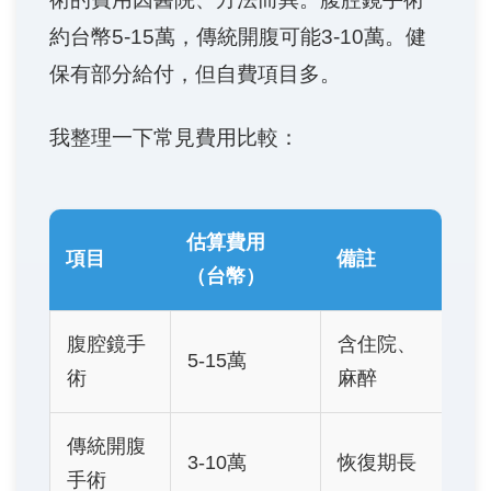
約台幣5-15萬，傳統開腹可能3-10萬。健
保有部分給付，但自費項目多。
我整理一下常見費用比較：
估算費用
項目
備註
（台幣）
腹腔鏡手
含住院、
5-15萬
術
麻醉
傳統開腹
3-10萬
恢復期長
手術