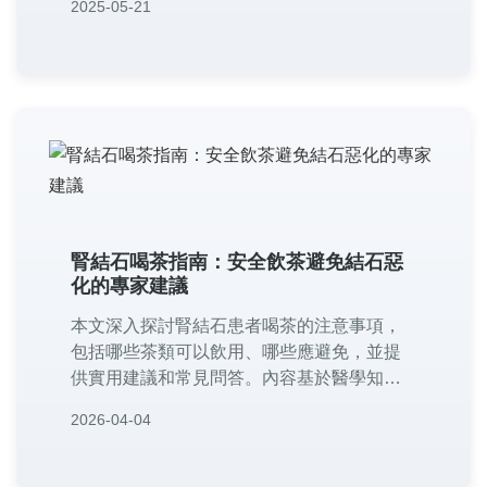
2025-05-21
輕微者可透過漱口或棉棒進行‌扁桃腺結石治
療‌，嚴重時則需考慮‌扁桃腺結石手術‌（如雷
射清除或扁桃腺切除）。本文完整解析成
因、症狀到治療方案，幫助您有效解決扁桃
腺結石困擾！
腎結石喝茶指南：安全飲茶避免結石惡
化的專家建議
本文深入探討腎結石患者喝茶的注意事項，
包括哪些茶類可以飲用、哪些應避免，並提
供實用建議和常見問答。內容基於醫學知識
和個人經驗，幫助您安全享受茶飲而不加重
2026-04-04
病情，適合有腎結石困擾的讀者參考。