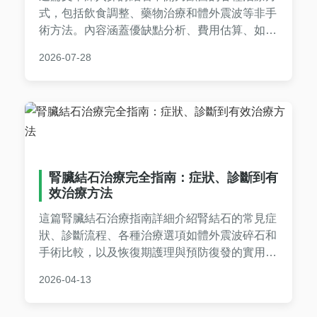
式，包括飲食調整、藥物治療和體外震波等非手
術方法。內容涵蓋優缺點分析、費用估算、如何
選擇可靠獸醫，以及常見問題解答，幫助寵物主
2026-07-28
人全面了解免開刀選項，減輕寵物痛苦並做出明
智決策。
腎臟結石治療完全指南：症狀、診斷到有
效治療方法
這篇腎臟結石治療指南詳細介紹腎結石的常見症
狀、診斷流程、各種治療選項如體外震波碎石和
手術比較，以及恢復期護理與預防復發的實用建
議。內容基於真實經驗和醫學知識，幫助您全面
2026-04-13
了解治療過程，做出明智決策。適合正在尋求腎
臟結石治療資訊的患者參考。