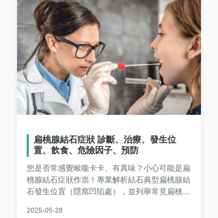
扁桃腺結石症狀 診斷、治療、發生位
置、飲食、危險因子、預防
您是否常感覺喉嚨卡卡、有異味？小心可能是‌扁
桃腺結石症狀‌作祟！專業解析結石典型‌扁桃腺結
石發生位置‌（隱窩凹陷處），並列舉常見‌扁桃腺
結石危險因子‌（慢性發炎、口腔衛生不良）。從
2025-05-28
耳鼻喉科醫師的‌扁桃腺結石診斷‌流程，到實用的‌