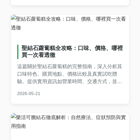
扁桃腺結石治療‌方案（含居家清除與手術選
項），更提供關鍵‌扁桃腺結石飲食‌建議（避免乳
製品殘留）及日常‌扁桃腺結石預防‌對策（加強漱
口、定期口腔檢查），一次解決您的困擾！
聖結石蘿蔔糕全攻略：口味、價格、哪裡
買一次看透徹
這篇關於聖結石蘿蔔糕的完整指南，深入分析其
口味特色、購買地點、價格比較及真實試吃體
驗。提供實用資訊如營業時間、交通方式，並解
答常見問題，幫助您做出最佳選擇。無論是美食
2026-05-21
愛好者還是初次嘗試，都能找到所需全部資訊。