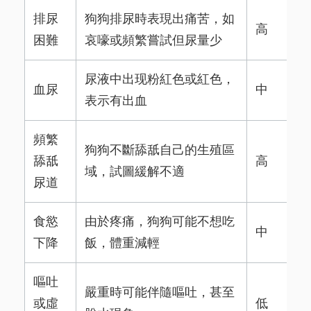
排尿
狗狗排尿時表現出痛苦，如
高
困難
哀嚎或頻繁嘗試但尿量少
尿液中出现粉紅色或紅色，
血尿
中
表示有出血
頻繁
狗狗不斷舔舐自己的生殖區
舔舐
高
域，試圖緩解不適
尿道
食慾
由於疼痛，狗狗可能不想吃
中
下降
飯，體重減輕
嘔吐
嚴重時可能伴隨嘔吐，甚至
或虛
低