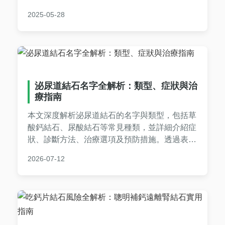
vs.雷射治療），詳細分析可能的‌扁桃腺結石手
2025-05-28
術風險‌（出血、感染機率）與長期‌扁桃腺結石手
術後遺症‌（味覺變化、吞嚥適應期）。另提供台
灣地區‌扁桃腺結石手術費用‌參考範圍（健保給付
與自費項目比較），助您評估治療方案，術前必
讀的關鍵指南！
泌尿道結石名字全解析：類型、症狀與治
療指南
本文深度解析泌尿道結石的名字與類型，包括草
酸鈣結石、尿酸結石等常見種類，並詳細介紹症
狀、診斷方法、治療選項及預防措施。透過表格
比較和問答，幫助您全面了解泌尿道結石，解決
2026-07-12
所有疑問。