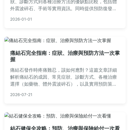
狀、診斷方式到各種治療方法的優缺點比較，包括體
外震波碎石、手術等實用資訊。同時提供預防復發的
飲食與生活建議，並解答常見疑問，幫助您全面了解
2026-01-01
腎結石處理，減輕疼痛與焦慮。內容基於真實經驗與
醫學知識，適合正在面對腎結石問題的讀者參考。
痛結石完全指南：症狀、治療與預防方法一次掌
握
痛結石發作時疼痛難忍，該如何應對？這篇文章詳細
解析痛結石的成因、常見症狀、診斷方式、各種治療
選擇（如藥物、體外震波碎石），以及實用預防策
略。我們還解答了常見問題，如飲食禁忌和疼痛緩解
2026-07-21
方法，幫助你全面掌握對抗痛結石的知識，遠離結石
困擾。
結石健保全攻略：預防、治療與保險給付一次看