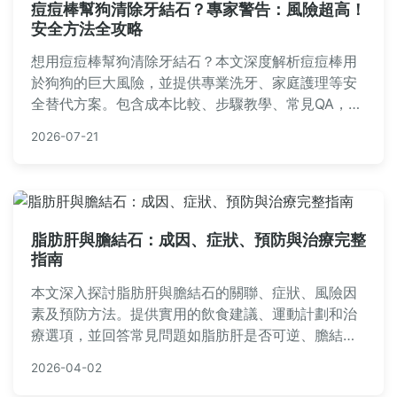
痘痘棒幫狗清除牙結石？專家警告：風險超高！
安全方法全攻略
想用痘痘棒幫狗清除牙結石？本文深度解析痘痘棒用
於狗狗的巨大風險，並提供專業洗牙、家庭護理等安
全替代方案。包含成本比較、步驟教學、常見QA，幫
助你避免傷害愛犬，確保牙齒健康。
2026-07-21
脂肪肝與膽結石：成因、症狀、預防與治療完整
指南
本文深入探討脂肪肝與膽結石的關聯、症狀、風險因
素及預防方法。提供實用的飲食建議、運動計劃和治
療選項，並回答常見問題如脂肪肝是否可逆、膽結石
手術風險等。內容基於醫學知識，幫助您全面了解如
2026-04-02
何遠離疾病，適合所有關心肝膽健康的讀者。