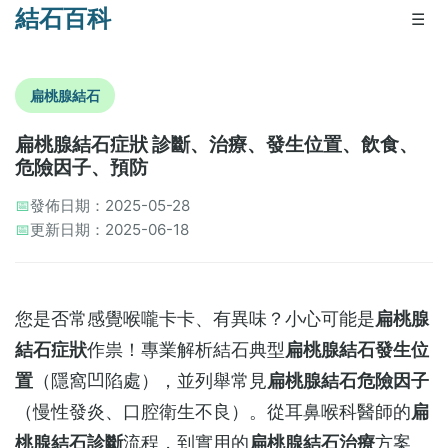
結石百科
☰
扁桃腺結石
扁桃腺結石症狀 診斷、治療、發生位置、飲食、
危險因子、預防
📅
發佈日期：2025-05-28
📅
更新日期：2025-06-18
您是否常感覺喉嚨卡卡、有異味？小心可能是‌
扁桃腺
結石症狀
‌作祟！專業解析結石典型‌
扁桃腺結石發生位
置
‌（隱窩凹陷處），並列舉常見‌
扁桃腺結石危險因子
（慢性發炎、口腔衛生不良）。從耳鼻喉科醫師的‌
扁
桃腺結石診斷
‌流程，到實用的‌
扁桃腺結石治療
‌方案