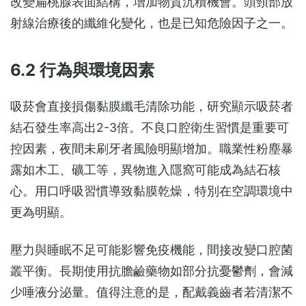
改變扁桃腺表面結構，增加物質沉積機會。頭頸部放
射線治療後的纖維化變化，也是已知危險因子之一。
6.2 行為與環境因素
吸菸會直接損傷黏膜纖毛清除功能，研究顯示吸菸者
結石發生率高出2-3倍。不良口腔衛生習慣是重要可
控因素，夜間未刷牙者風險明顯增加。職業性粉塵暴
露如木工、礦工等，異物進入隱窩可能成為結石核
心。用口呼吸習慣導致黏膜乾燥，特別在空調環境中
更為明顯。
壓力與睡眠不足可能影響免疫機能，間接改變口腔菌
叢平衡。長期使用抗膽鹼藥物如部分抗憂鬱劑，會減
少唾液分泌量。值得注意的是，配戴義齒者若清潔不