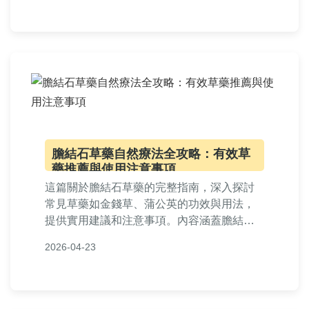
問答，幫助您從決策前到康復後都能掌握實
用資訊，降低結石復發風險。
膽結石草藥自然療法全攻略：有效草
藥推薦與使用注意事項
這篇關於膽結石草藥的完整指南，深入探討
常見草藥如金錢草、蒲公英的功效與用法，
提供實用建議和注意事項。內容涵蓋膽結石
形成原因、草藥如何使用、潛在副作用，以
2026-04-23
及常見問答，幫助您安全地嘗試自然療法。
適合正在尋找膽結石草藥資訊的讀者參考。