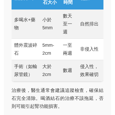
石大小
時間
數天
多喝水+藥
小於
至一
自然排出
物
5mm
週
體外震波碎
5mm-
一至
非侵入性
石
2cm
兩週
手術（如輸
大於
侵入性，
數週
尿管鏡）
2cm
效果確切
治療後，醫生通常會建議追蹤檢查，確保結
石完全清除。喝酒結石的治療不該拖延，否
則可能引起腎功能損害。