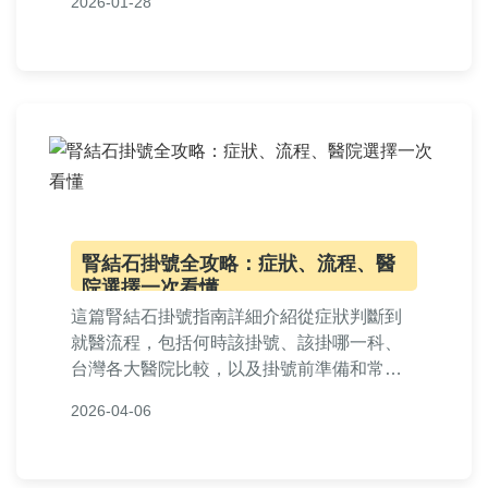
2026-01-28
術前準備到術後護理，提供實用資訊，讓您
做出明智決定。適合正在尋找膽結石治療方
案的讀者。
腎結石掛號全攻略：症狀、流程、醫
院選擇一次看懂
這篇腎結石掛號指南詳細介紹從症狀判斷到
就醫流程，包括何時該掛號、該掛哪一科、
台灣各大醫院比較，以及掛號前準備和常見
問題解答。提供實用資訊，幫助你快速應對
2026-04-06
腎結石問題，減少就醫困惑。