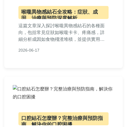
喉嚨異物感結石全攻略：症狀、成
因、治療與預防深度解析
這篇文章深入探討喉嚨異物感結石的各種面
向，包括常見症狀如喉嚨卡卡、疼痛感，詳
細分析成因如食物殘渣堆積，並提供實用的
治療方法，從居家自我處理到醫療專業建
2026-06-17
議。文中還包含預防策略、常見問題解答，
以及個人經驗分享，幫助您全面了解如何應
對喉嚨異物感結石，避免不適反覆發生。內
容基於實際案例和醫學知識，確保實用性和
可靠性。
口腔結石怎麼辦？完整治療與預防指
南，解決你的口腔困擾