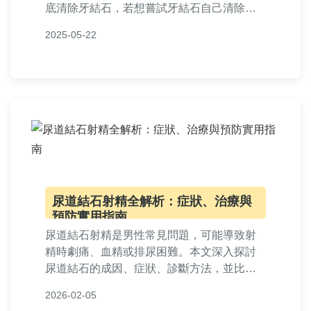
底清除牙結石，若想嘗試牙結石自己清除，
需注意正確工具與技巧，避免傷害牙齦。日
2025-05-22
常刷牙、使用牙線與漱口水是有效牙結石預
防方式，減少牙周病風險，維持口腔健康。
尿道結石射精全解析：症狀、治療與
預防實用指南
尿道結石射精是男性常見問題，可能導致射
精時劇痛、血精或排尿困難。本文深入探討
尿道結石的成因、症狀、診斷方法，並比較
各種治療選項如體外震波碎石術和手術。提
2026-02-05
供實用預防技巧與常見問答，幫助您全面了