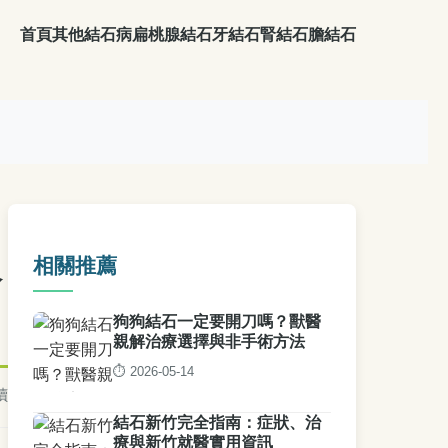
首頁
其他結石病
扁桃腺結石
牙結石
腎結石
膽結石
相關推薦
全
狗狗結石一定要開刀嗎？獸醫
親解治療選擇與非手術方法
⏱️ 2026-05-14
讀
結石新竹完全指南：症狀、治
療與新竹就醫實用資訊