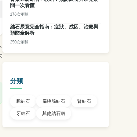
問一次看懂
178次瀏覽
結石尿意完全指南：症狀、成因、治療與
預防全解析
250次瀏覽
人
大
分類
膽結石
扁桃腺結石
腎結石
牙結石
其他結石病
、