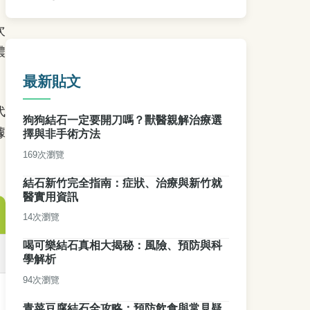
次
濃
最新貼文
代
狗狗結石一定要開刀嗎？獸醫親解治療選
據
擇與非手術方法
169次瀏覽
結石新竹完全指南：症狀、治療與新竹就
醫實用資訊
14次瀏覽
喝可樂結石真相大揭秘：風險、預防與科
學解析
94次瀏覽
青菜豆腐結石全攻略：預防飲食與常見疑