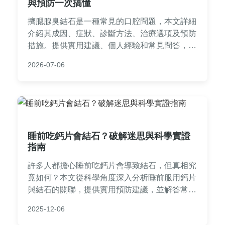
與預防一次搞懂
擠腮腺臭結石是一種常見的口腔問題，本文詳細
介紹其成因、症狀、診斷方法、治療選項及預防
措施。提供實用建議、個人經驗和常見問答，幫
助您從症狀識別到治療選擇，徹底解決擠腮腺臭
2026-07-06
結石的困擾。無論您是初次聽聞或已有症狀，都
能獲得全面資訊。
睡前吃鈣片會結石？破解迷思與科學實證
指南
許多人都擔心睡前吃鈣片會導致結石，但真相究
竟如何？本文從科學角度深入分析睡前服用鈣片
與結石的關聯，提供實用預防建議，並解答常見
疑問。內容包括最新醫學研究、正確補鈣方法、
2025-12-06
風險評估，以及個人經驗分享，幫助你遠離結石