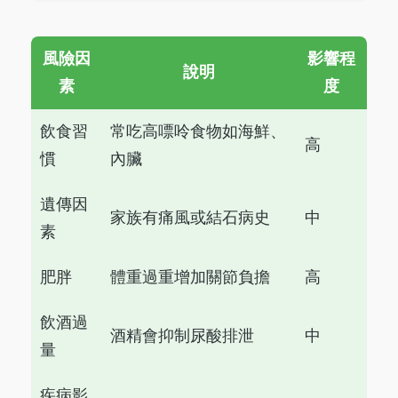
風險因
影響程
說明
素
度
飲食習
常吃高嘌呤食物如海鮮、
高
慣
內臟
遺傳因
家族有痛風或結石病史
中
素
肥胖
體重過重增加關節負擔
高
飲酒過
酒精會抑制尿酸排泄
中
量
疾病影