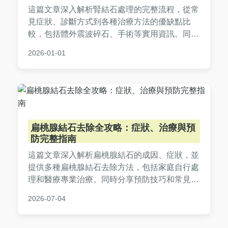
這篇文章深入解析腎結石處理的完整流程，從常
見症狀、診斷方式到各種治療方法的優缺點比
較，包括體外震波碎石、手術等實用資訊。同時
提供預防復發的飲食與生活建議，並解答常見疑
2026-01-01
問，幫助您全面了解腎結石處理，減輕疼痛與焦
慮。內容基於真實經驗與醫學知識，適合正在面
對腎結石問題的讀者參考。
扁桃腺結石去除全攻略：症狀、治療與預
防完整指南
這篇文章深入解析扁桃腺結石的成因、症狀，並
提供多種扁桃腺結石去除方法，包括家庭自行處
理和醫療專業治療。同時分享預防技巧和常見問
答，幫助您徹底解決扁桃腺結石困擾，維護口腔
2026-07-04
健康。