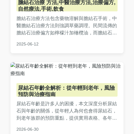
膽結石治療 方法,中醫治療方法,治療偏方,
自然療法,手術,飲食
膽結石治療方法包含藥物溶解與膽結石手術，中
醫膽結石治療方法則強調草藥調理。民間流傳的
膽結石治療偏方如檸檬汁加橄欖油，而膽結石自
然療法建議多喝水與運動。日常膽結石飲食需低
2025-06-12
油高纖，避免過量攝取膽固醇，才能有效預防與
改善膽結石問題！
尿結石年齡全解析：從年輕到老年，風險
預防與治療指南
尿結石年齡是許多人的困擾，本文深度分析尿結
石與年齡的關係，從年輕人為何也會得尿結石，
到老年族群的預防重點，提供實用表格、各年齡
層症狀比較和常見問答，幫助您全面了解尿結石
2026-06-30
年齡的風險與應對策略。