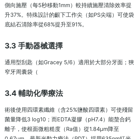
側向施壓（每5秒移動1mm）較持續施壓清除效率提
升37%。特殊設計的齦下工作尖（如PS尖端）可使袋
底結石清除率從68%提升至91%。
3.3 手動器械選擇
通用型刮匙（如Gracey 5/6）適用於大部分牙面；狹
窄牙周囊袋（
3.4 輔助化學療法
術後使用四環素纖維（含25%鹽酸四環素）可使殘留
菌量降低3 log10；而EDTA凝膠（pH7.4）能螯合鈣
離子，使根面微粗糙度（Ra值）從1.84μm降至
0.67μm。最新光動力療法（PDT）採用635nm紅光