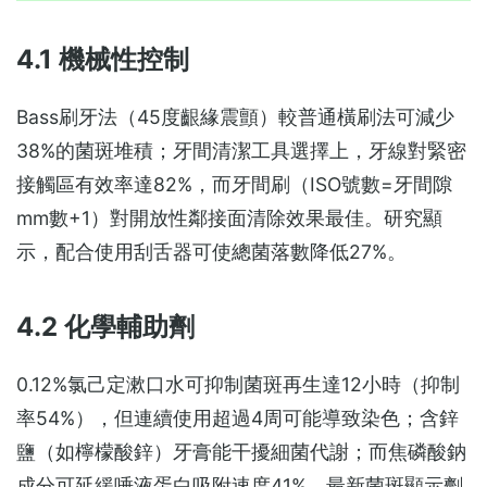
4.1 機械性控制
Bass刷牙法（45度齦緣震顫）較普通橫刷法可減少
38%的菌斑堆積；牙間清潔工具選擇上，牙線對緊密
接觸區有效率達82%，而牙間刷（ISO號數=牙間隙
mm數+1）對開放性鄰接面清除效果最佳。研究顯
示，配合使用刮舌器可使總菌落數降低27%。
4.2 化學輔助劑
0.12%氯己定漱口水可抑制菌斑再生達12小時（抑制
率54%），但連續使用超過4周可能導致染色；含鋅
鹽（如檸檬酸鋅）牙膏能干擾細菌代謝；而焦磷酸鈉
成分可延緩唾液蛋白吸附速度41%。最新菌斑顯示劑