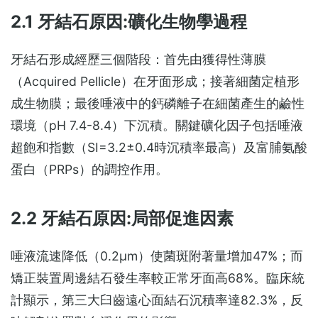
2.1 牙結石原因:礦化生物學過程
牙結石形成經歷三個階段：首先由獲得性薄膜
（Acquired Pellicle）在牙面形成；接著細菌定植形
成生物膜；最後唾液中的鈣磷離子在細菌產生的鹼性
環境（pH 7.4-8.4）下沉積。關鍵礦化因子包括唾液
超飽和指數（SI=3.2±0.4時沉積率最高）及富脯氨酸
蛋白（PRPs）的調控作用。
2.2 牙結石原因:局部促進因素
唾液流速降低（0.2μm）使菌斑附著量增加47%；而
矯正裝置周邊結石發生率較正常牙面高68%。臨床統
計顯示，第三大臼齒遠心面結石沉積率達82.3%，反