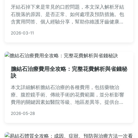
牙結石掉下來是常見的口腔問題，本文深入解析牙結
石脫落的原因、是否正常、如何處理及預防措施。包
含實用問答、個人經驗分享，幫助你維護牙齒健康，
避免後遺症。專業建議來自牙科知識，解決你的所有
2026-03-11
疑惑。
膽結石治療費用全攻略：完整花費解析與省錢秘
訣
本文詳細解析膽結石治療的各種費用，包括藥物治
療、腹腔鏡手術、傳統手術的花費範圍，並分析影響
費用的關鍵因素如醫院等級、地區差異等。提供台灣
各大醫院費用比較表、健保給付與自費項目解析，以
2026-05-28
及實用省錢技巧，幫助您全面了解膽結石治療費用，
做出明智決策。無論是預算規劃還是治療選擇，這篇
指南都能提供實用資訊。