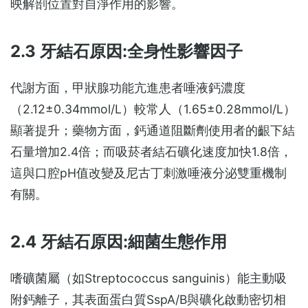
映解剖位置對自淨作用的影響。
2.3 牙結石原因:全身性影響因子
代謝方面，甲狀腺功能亢進患者唾液鈣濃度
（2.12±0.34mmol/L）較常人（1.65±0.28mmol/L）
顯著提升；藥物方面，鈣通道阻斷劑使用者的齦下結
石量增加2.4倍；而吸菸者結石礦化速度加快1.8倍，
這與口腔pH值改變及尼古丁刺激唾液分泌雙重機制
有關。
2.4 牙結石原因:細菌生態作用
嗜礦菌屬（如Streptococcus sanguinis）能主動吸
附鈣離子，其表面蛋白質SspA/B與礦化啟動密切相