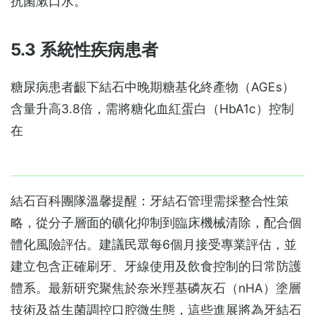
抗菌漱口水。
5.3 系統性疾病患者
糖尿病患者齦下結石中晚期糖基化終產物（AGEs）
含量升高3.8倍，需將糖化血紅蛋白（HbA1c）控制
在
結石百科團隊溫馨提醒：牙結石管理需採整合性策
略，從分子層面的礦化抑制到臨床機械清除，配合個
體化風險評估。建議民眾每6個月接受專業評估，並
建立包含正確刷牙、牙線使用及飲食控制的日常防護
體系。最新研究聚焦於奈米羥基磷灰石（nHA）塗層
技術及益生菌調控口腔微生態，這些進展將為牙結石