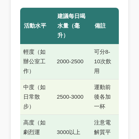
建議每日喝
活動水平
水量（毫
備註
升）
輕度（如
可分8-
辦公室工
2000-2500
10次飲
作）
用
中度（如
運動前
日常散
2500-3000
後各加
步）
一杯
高度（如
注意電
劇烈運
3000以上
解質平