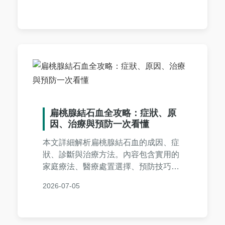
解二氧化碳結石，做出明智健康決策。
適合所有關心結石問題的讀者閱讀。
扁桃腺結石血全攻略：症狀、原
因、治療與預防一次看懂
本文詳細解析扁桃腺結石血的成因、症
狀、診斷與治療方法。內容包含實用的
家庭療法、醫療處置選擇、預防技巧，
以及真實案例分享和常見問答。幫助您
2026-07-05
全面了解扁桃腺結石出血問題，提供專
業且易懂的指南，解決從輕微不適到嚴
重出血的各種疑慮。