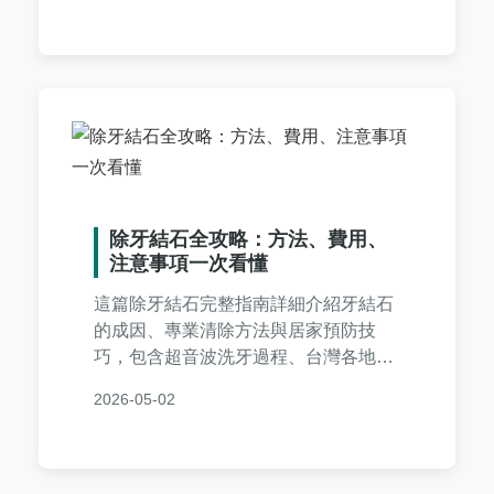
資訊，做出明智決策。內容涵蓋醫院比
較、費用影響因素及省錢技巧，實用性
強。
除牙結石全攻略：方法、費用、
注意事項一次看懂
這篇除牙結石完整指南詳細介紹牙結石
的成因、專業清除方法與居家預防技
巧，包含超音波洗牙過程、台灣各地費
用比較、術後護理重點，並解答常見疑
2026-05-02
問，幫助您維護口腔健康。