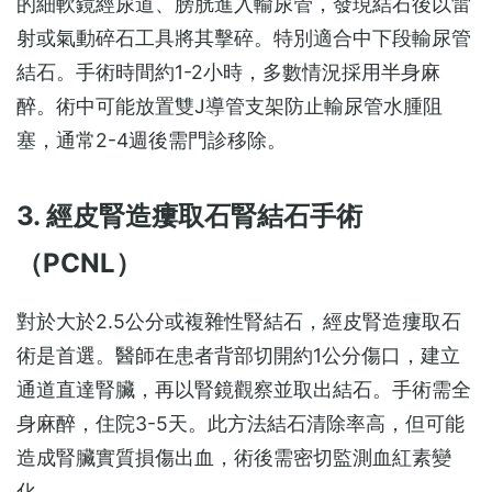
的細軟鏡經尿道、膀胱進入輸尿管，發現結石後以雷
射或氣動碎石工具將其擊碎。特別適合中下段輸尿管
結石。手術時間約1-2小時，多數情況採用半身麻
醉。術中可能放置雙J導管支架防止輸尿管水腫阻
塞，通常2-4週後需門診移除。
3. 經皮腎造瘻取石腎結石手術
（PCNL）
對於大於2.5公分或複雜性腎結石，經皮腎造瘻取石
術是首選。醫師在患者背部切開約1公分傷口，建立
通道直達腎臟，再以腎鏡觀察並取出結石。手術需全
身麻醉，住院3-5天。此方法結石清除率高，但可能
造成腎臟實質損傷出血，術後需密切監測血紅素變
化。