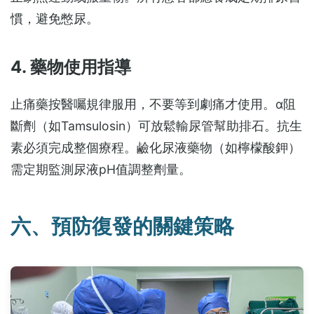
慣，避免憋尿。
4. 藥物使用指導
止痛藥按醫囑規律服用，不要等到劇痛才使用。α阻
斷劑（如Tamsulosin）可放鬆輸尿管幫助排石。抗生
素必須完成整個療程。鹼化尿液藥物（如檸檬酸鉀）
需定期監測尿液pH值調整劑量。
六、預防復發的關鍵策略