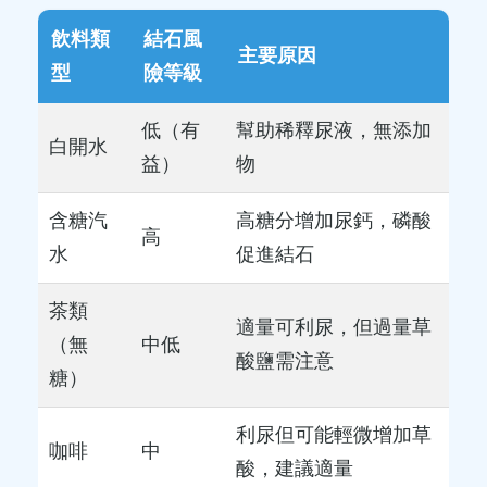
飲料類
結石風
主要原因
型
險等級
低（有
幫助稀釋尿液，無添加
白開水
益）
物
含糖汽
高糖分增加尿鈣，磷酸
高
水
促進結石
茶類
適量可利尿，但過量草
（無
中低
酸鹽需注意
糖）
利尿但可能輕微增加草
咖啡
中
酸，建議適量