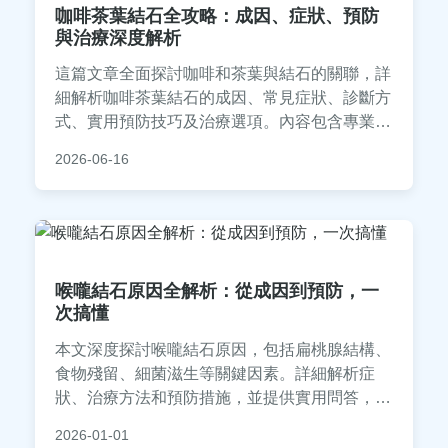
咖啡茶葉結石全攻略：成因、症狀、預防
與治療深度解析
這篇文章全面探討咖啡和茶葉與結石的關聯，詳
細解析咖啡茶葉結石的成因、常見症狀、診斷方
式、實用預防技巧及治療選項。內容包含專業醫
學觀點、個人經驗分享和常見問答，幫助讀者深
2026-06-16
入了解如何透過飲食調整避免結石問題，適合每
日飲用咖啡或茶葉的族群參考。
喉嚨結石原因全解析：從成因到預防，一
次搞懂
本文深度探討喉嚨結石原因，包括扁桃腺結構、
食物殘留、細菌滋生等關鍵因素。詳細解析症
狀、治療方法和預防措施，並提供實用問答，幫
助您徹底了解喉嚨結石，改善口腔健康。內容基
2026-01-01
於醫學知識和個人經驗，確保實用性和可信度。