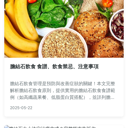
膽結石飲食 食譜、飲食禁忌、注意事項
膽結石飲食管理是預防與改善症狀的關鍵！本文完整
解析‌膽結石飲食‌原則，提供實用的‌膽結石飲食食譜‌範
例（如高纖蔬果餐、低脂蛋白質搭配），並詳列‌膽結
石飲食禁忌‌（避免油炸、蛋黃等高膽固醇食物）。特
2025-05-22
別提醒‌膽結石飲食注意事項‌：定時定量、細嚼慢嚥及
充足水分攝取，幫助膽汁正常代謝。透過正確飲食調
整，有效降低結石風險並促進術後恢復！