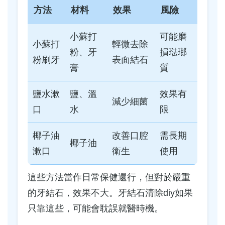
方法
材料
效果
風險
小蘇打
可能磨
小蘇打
輕微去除
粉、牙
損琺瑯
粉刷牙
表面結石
膏
質
鹽水漱
鹽、溫
效果有
減少細菌
口
水
限
椰子油
改善口腔
需長期
椰子油
漱口
衛生
使用
這些方法當作日常保健還行，但對於嚴重
的牙結石，效果不大。牙結石清除diy如果
只靠這些，可能會耽誤就醫時機。