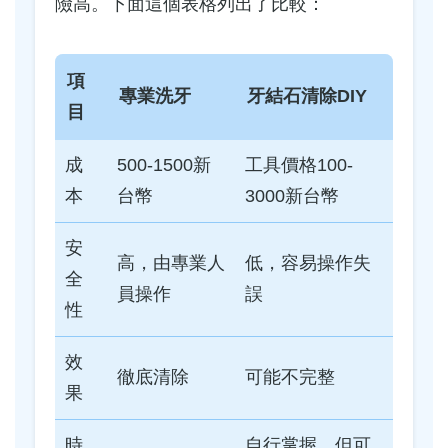
險高。下面這個表格列出了比較：
項
專業洗牙
牙結石清除DIY
目
成
500-1500新
工具價格100-
本
台幣
3000新台幣
安
高，由專業人
低，容易操作失
全
員操作
誤
性
效
徹底清除
可能不完整
果
時
自行掌握，但可