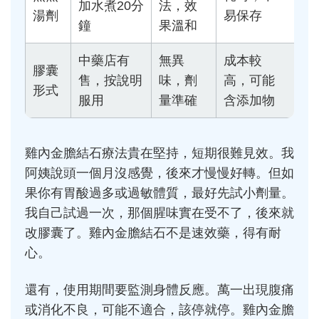
加水煮20分
法，效
湯劑
易保存
鐘
果溫和
中藥店有
無異
成本較
膠囊
售，按說明
味，劑
高，可能
形式
服用
量準確
含添加物
雞內金膽結石療法貴在堅持，短期很難見效。我
阿姨說頭一個月沒感覺，後來才慢慢好轉。但如
果你有胃酸過多或過敏體質，最好先試小劑量。
我自己試過一次，那個腥味實在受不了，後來就
改膠囊了。雞內金膽結石不是速效藥，得有耐
心。
還有，使用期間要監測身體反應。萬一出現腹痛
或消化不良，可能不適合，該停就停。雞內金膽