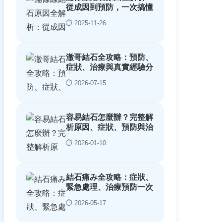
從成因到預防，一次搞懂
喉嚨不適根源
⏱️ 2025-11-26
澈哥結石全攻略：預防、
症狀、治療與真實經驗分
享
⏱️ 2026-07-15
容易結石怎麼辦？完整解
析原因、症狀、預防與治
療全攻略
⏱️ 2026-01-10
結石痛み全攻略：症狀、
緊急處理、治療預防一次
看懂
⏱️ 2026-05-17