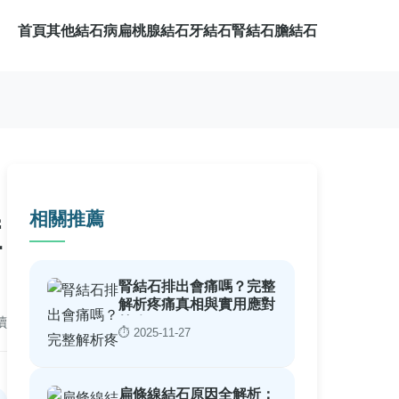
首頁
其他結石病
扁桃腺結石
牙結石
腎結石
膽結石
相關推薦
症
腎結石排出會痛嗎？完整
解析疼痛真相與實用應對
讀
策略
⏱️ 2025-11-27
扁條線結石原因全解析：