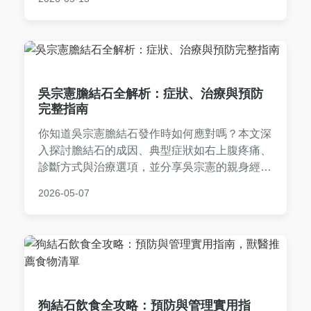
狗，避免併發症。內容由資深寵物飼主經驗分
享，實用性強。
吳宗憲膽結石全解析：症狀、治療與預防
完整指南
你知道吳宗憲膽結石發作時如何應對嗎？本文深
入探討膽結石的成因、典型症狀如右上腹疼痛、
診斷方式與治療選項，並分享吳宗憲的親身經歷
與康復過程，提供實用預防建議，幫助你全面了
2026-05-07
解膽結石，做出健康決策。內容涵蓋飲食調整、
手術比較和常見疑問解答，適合所有關心膽囊健
康的人閱讀。
狗結石飲食全攻略：預防與管理實用指