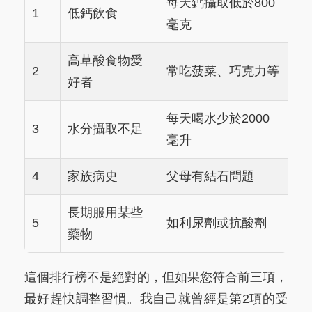
每天鈣攝取低於800
1
低鈣飲食
毫克
高草酸食物愛
2
常吃菠菜、巧克力等
好者
每天喝水少於2000
3
水分攝取不足
毫升
4
家族病史
父母有結石問題
長期服用某些
5
如利尿劑或抗酸劑
藥物
這個排行榜不是絕對的，但如果您符合前三項，
最好趕快調整習慣。我自己就曾經是第2項的受