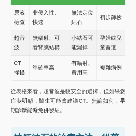
尿液
非侵入性、
無法定位
初步篩檢
檢查
快速
結石
超音
無輻射、可
小結石可
孕婦或兒
波
看腎臟結構
能漏掉
童首選
CT
有輻射、
準確率高
複雜病例
掃描
費用高
從表格來看，超音波是較安全的選擇，但如果您
症狀明顯，醫生可能會建議CT。無論如何，早
期診斷能避免併發症。