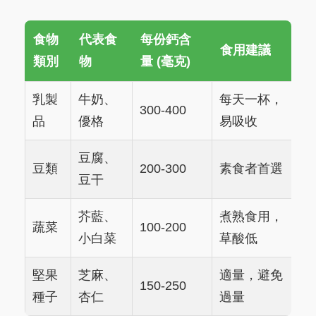
食物
代表食
每份鈣含
食用建議
類別
物
量 (毫克)
乳製
牛奶、
每天一杯，
300-400
品
優格
易吸收
豆腐、
豆類
200-300
素食者首選
豆干
芥藍、
煮熟食用，
蔬菜
100-200
小白菜
草酸低
堅果
芝麻、
適量，避免
150-250
種子
杏仁
過量