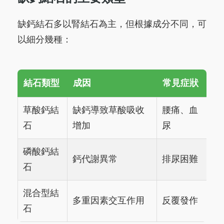
缺鈣結石多以腎結石為主，但根據成分不同，可
以細分幾種：
結石類型
成因
常見症狀
草酸鈣結
缺鈣導致草酸吸收
腰痛、血
石
增加
尿
磷酸鈣結
鈣代謝異常
排尿困難
石
混合型結
多重因素交互作用
反覆發作
石