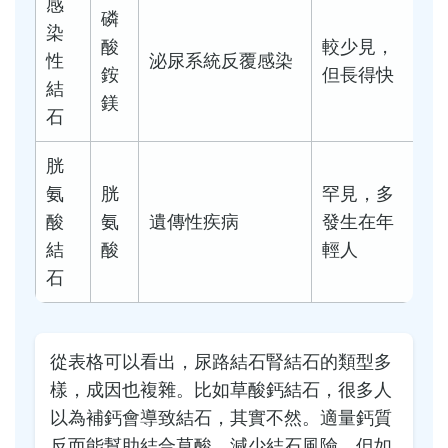
感
磷
染
酸
較少見，
性
泌尿系統反覆感染
銨
但長得快
結
鎂
石
胱
氨
胱
罕見，多
酸
氨
遺傳性疾病
發生在年
結
酸
輕人
石
從表格可以看出，尿路結石腎結石的類型多
樣，成因也複雜。比如草酸鈣結石，很多人
以為補鈣會導致結石，其實不然。適量鈣質
反而能幫助結合草酸，減少結石風險。但如