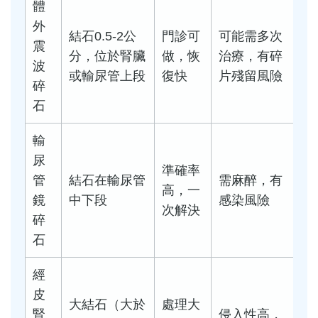
體
外
結石0.5-2公
門診可
可能需多次
震
分，位於腎臟
做，恢
治療，有碎
波
或輸尿管上段
復快
片殘留風險
碎
石
輸
尿
準確率
管
結石在輸尿管
需麻醉，有
高，一
鏡
中下段
感染風險
次解決
碎
石
經
皮
大結石（大於
處理大
腎
侵入性高，