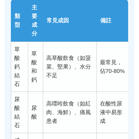
主
類
要
常見成因
備註
型
成
分
草
草
酸
高草酸飲食（如菠
酸
最常見，
鈣
菜、堅果）、水分
和
佔70-80%
結
不足
鈣
石
尿
高嘌呤飲食（如紅
在酸性尿
酸
尿
肉、海鮮）、痛風
液中易形
結
酸
患者
成
石