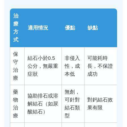
治
療
適用情況
優點
缺點
方
式
保
結石小於0.5
非侵入
可能耗時
守
公分，無嚴重
性，成
長，不保證
治
症狀
本低
成功
療
藥
無創，
協助排石或溶
物
可針對
對鈣結石效
解結石（如尿
治
結石類
果有限
酸結石）
療
型