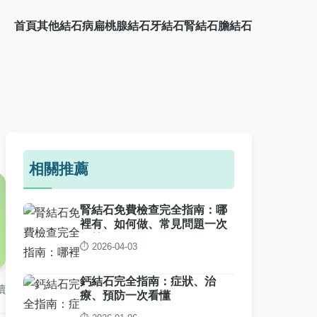
首頁
其他結石病
扁桃腺結石
牙結石
腎結石
膽結石
相關推薦
腎結石免費檢查完全指南：哪
裡有、如何做、常見問題一次
解答
⏱️ 2026-04-03
鈣結石完全指南：症狀、治
讀
療、預防一次看懂