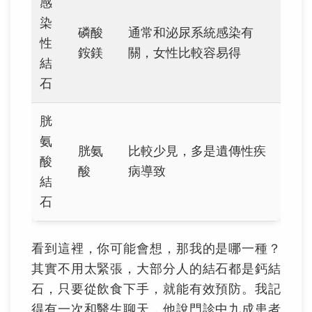
感
染
磷酸
通常和泌尿系統感染有
性
銨鎂
關，女性比較容易得
結
石
胱
氨
胱氨
比較少見，多是遺傳性疾
酸
酸
病導致
結
石
看到這裡，你可能會想，那我的是哪一種？
其實不用太緊張，大部分人的結石都是鈣結
石，只要從飲食下手，就能有效預防。我記
得有一次和醫生聊天，他說門診中九成患者