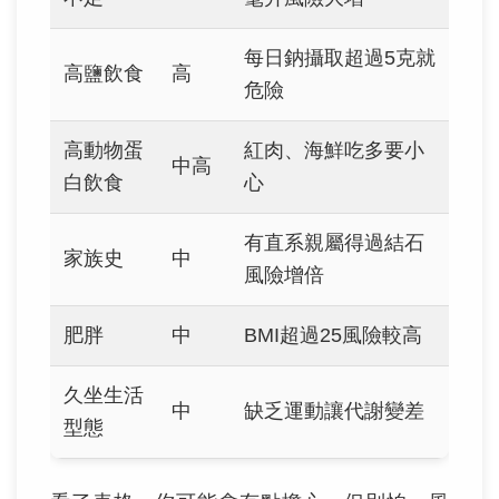
每日鈉攝取超過5克就
高鹽飲食
高
危險
高動物蛋
紅肉、海鮮吃多要小
中高
白飲食
心
有直系親屬得過結石
家族史
中
風險增倍
肥胖
中
BMI超過25風險較高
久坐生活
中
缺乏運動讓代謝變差
型態