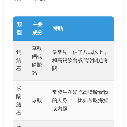
類
主要
特點
型
成分
草酸
鈣
最常見，佔了八成以上，
鈣或
結
和高鈣飲食或代謝問題有
磷酸
石
關
鈣
尿
常發生在愛吃高嘌呤食物
酸
尿酸
的人身上，比如常吃海鮮
結
或內臟
石