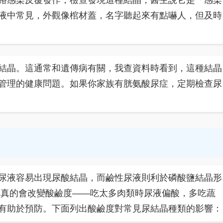
路感染反覆發作，檢查發現這種結晶，醫生說它是「感染
液中常見，外觀像棺材蓋，名字聽起來有點嚇人，但及時
結晶。這通常和遺傳病有關，我查資料時看到，這種結晶
管理的健康問題。如果你家族有胱氨酸尿症，定期檢查尿
尿液容易出現尿酸結晶，而鹼性尿液則利於磷酸鹽結晶形
食真的會改變酸鹼度——吃太多肉類時尿液偏酸，多吃蔬
有助於預防。下面列出酸鹼度對常見尿結晶種類的影響：