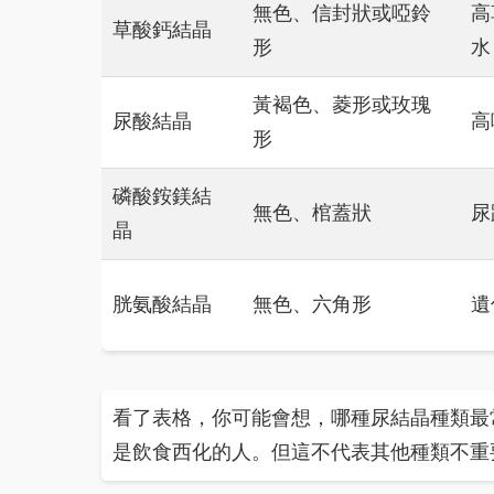
無色、信封狀或啞鈴
高
草酸鈣結晶
形
水
黃褐色、菱形或玫瑰
尿酸結晶
高
形
磷酸銨鎂結
無色、棺蓋狀
尿
晶
胱氨酸結晶
無色、六角形
遺
看了表格，你可能會想，哪種尿結晶種類最
是飲食西化的人。但這不代表其他種類不重