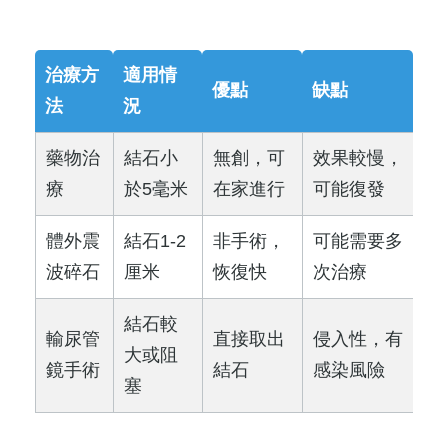
治療方
適用情
優點
缺點
法
況
藥物治
結石小
無創，可
效果較慢，
療
於5毫米
在家進行
可能復發
體外震
結石1-2
非手術，
可能需要多
波碎石
厘米
恢復快
次治療
結石較
輸尿管
直接取出
侵入性，有
大或阻
鏡手術
結石
感染風險
塞