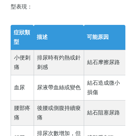
型表現：
症狀類
描述
可能原因
型
小便刺
排尿時有灼熱或針
結石摩擦尿路
痛
刺感
結石造成微小
血尿
尿液帶血絲或變色
損傷
腰部疼
後腰或側腹持續痠
結石阻塞尿路
痛
痛
排尿次數增加，但