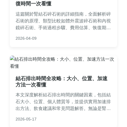
復時間一次看懂
這篇關於腎結石碎石術的詳細指南，全面解析碎
石術的原理、類型比較如體外震波碎石術和內視
鏡碎石術、手術過程步驟、費用估算、恢復期注
意事項及常見問題解答。內容基於實際醫療知
2026-04-09
識，幫助您了解腎結石治療的選擇，減少對手術
的恐懼，提供實用資訊以支持決策。無論您是患
者或家屬，都能從中找到有價值的參考。
結石排出時間全攻略：大小、位置、加速
方法一次看懂
本文深度解析結石排出時間的關鍵因素，包括結
石大小、位置、個人體質等，並提供實用加速排
出方法、飲食建議和常見問題解答。無論是腎結
石或輸尿管結石，都能找到詳細指南，幫助您自
2026-05-17
然排出結石，減少疼痛和不適。