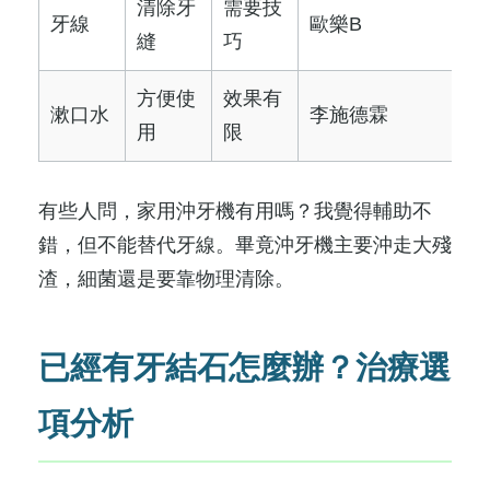
清除牙
需要技
牙線
歐樂B
縫
巧
方便使
效果有
漱口水
李施德霖
用
限
有些人問，家用沖牙機有用嗎？我覺得輔助不
錯，但不能替代牙線。畢竟沖牙機主要沖走大殘
渣，細菌還是要靠物理清除。
已經有牙結石怎麼辦？治療選
項分析