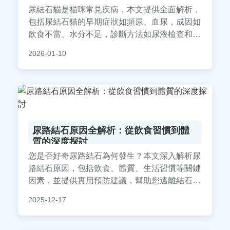
尿結石貓是貓咪常見疾病，本文提供全面解析，
包括尿結石貓的早期症狀如頻尿、血尿，成因如
飲食不當、水分不足，診斷方法如尿液檢查和X
光，治療選項從藥物到手術，以及實用預防措
2026-01-10
施。文中融入真實貓主人經驗和常見問答，幫助
您及早發現並妥善照顧，避免復發。內容基於獸
醫專業知識，實用性強，適合所有貓主人參考。
尿路結石原因全解析：從飲食習慣到體
質的深度探討
您是否好奇尿路結石為何發生？本文深入解析尿
路結石原因，包括飲食、體質、生活習慣等關鍵
因素，並提供實用預防建議，幫助您遠離結石困
擾。從成因到風險，一次搞懂所有疑問！
2025-12-17