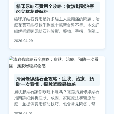
貓咪尿結石費用全攻略：從診斷到治療
的完整花費解析
貓咪尿結石費用是許多貓主人最頭痛的問題，治
療花費可能從數千到數十萬新台幣不等。本文詳
細解析貓咪尿結石的診斷、藥物、手術、住院等
費用組成，並提供預防方法和省錢技巧。文中包
2026-04-29
含真實案例分享和常見QA，幫助您全面了解貓
咪尿結石費用，做好財務規劃，減輕負擔。
清扁條線結石全攻略：症狀、治療、預
防一次看懂，擺脫喉嚨異物感
扁桃腺結石讓你喉嚨不適嗎？這篇清扁條線結石
指南詳細解析症狀、成因、家庭療法和醫療治
療，並提供實用預防技巧。包含常見問答，幫助
你從根本解決問題，避免復發。內容基於真實經
2026-03-01