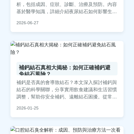
析，包括成因、症狀、診斷、治療及預防。內容
基於醫學知識，詳細介紹夜尿結石如何影響生
活，從超音波檢查到體外震波碎石術，實用建議
2026-06-27
幫助減少夜間起床次數。我們也解答常見疑問，
如夜尿結石會自己好嗎？適合有夜尿和結石困擾
的讀者參考，改善睡眠品質。
補鈣結石真相大揭秘：如何正確補鈣避
免結石風險？
補鈣是否真的會導致結石？本文深入探討補鈣與
結石的科學關聯，分享實用飲食建議和生活習慣
調整，幫助你安全補鈣、遠離結石困擾。從常見
迷思到專業見解，一次解答所有疑問。
2026-01-25