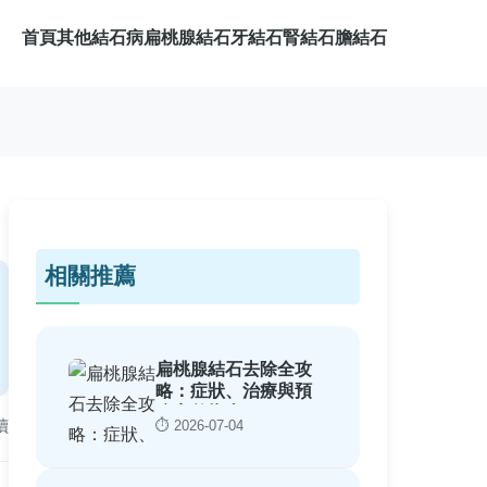
首頁
其他結石病
扁桃腺結石
牙結石
腎結石
膽結石
相關推薦
扁桃腺結石去除全攻
略：症狀、治療與預
防完整指南
讀
⏱️ 2026-07-04