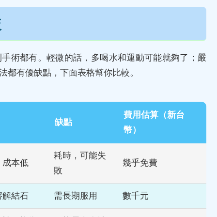
較
到手術都有。輕微的話，多喝水和運動可能就夠了；嚴
法都有優缺點，下面表格幫你比較。
費用估算（新台
缺點
幣）
耗時，可能失
，成本低
幾乎免費
敗
溶解結石
需長期服用
數千元