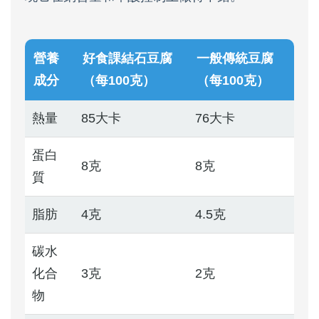
營養
好食課結石豆腐
一般傳統豆腐
成分
（每100克）
（每100克）
熱量
85大卡
76大卡
蛋白
8克
8克
質
脂肪
4克
4.5克
碳水
化合
3克
2克
物