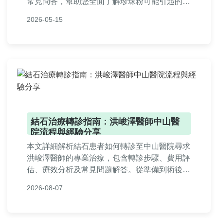
常見問答，幫助您全面了解珍珠粉可能引起的健
康風險，並學習如何有效應對。內容基於真實案
2026-05-15
例和專業知識，旨在解決用戶所有疑問。
結石治療轉診指南：洪峻澤醫師中山醫
院流程與經驗分享
本文詳細解析結石患者如何轉診至中山醫院尋求
洪峻澤醫師的專業治療，包含轉診步驟、費用評
估、療效分析及常見問題解答。從準備到術後追
蹤，提供實用指南，幫助您順利完成轉診過程，
2026-08-07
解決結石困擾。