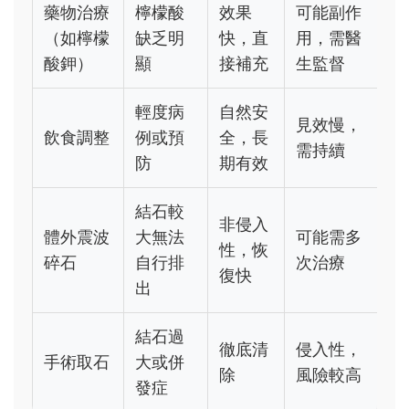
藥物治療
檸檬酸
效果
可能副作
（如檸檬
缺乏明
快，直
用，需醫
酸鉀）
顯
接補充
生監督
輕度病
自然安
見效慢，
飲食調整
例或預
全，長
需持續
防
期有效
結石較
非侵入
體外震波
大無法
可能需多
性，恢
碎石
自行排
次治療
復快
出
結石過
徹底清
侵入性，
手術取石
大或併
除
風險較高
發症