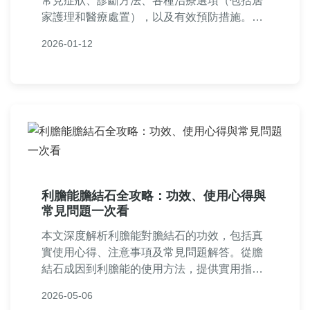
常見症狀、診斷方法、各種治療選項（包括居
家護理和醫療處置），以及有效預防措施。文
中還包含實用問答，幫助您徹底了解扁桃腺結
2026-01-12
石喉嚨痛的困擾，並提供個人經驗分享，讓您
能快速找到解決方案。
利膽能膽結石全攻略：功效、使用心得與
常見問題一次看
本文深度解析利膽能對膽結石的功效，包括真
實使用心得、注意事項及常見問題解答。從膽
結石成因到利膽能的使用方法，提供實用指
南，幫助您改善膽囊健康。內容基於一般醫療
2026-05-06
知識，適合有膽結石困擾的讀者參考。