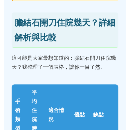
膽結石開刀住院幾天？詳細
解析與比較
這可能是大家最想知道的：膽結石開刀住院幾
天？我整理了一個表格，讓你一目了然。
平
手
均
術
住
適合情
優點
缺點
類
院
況
型
時