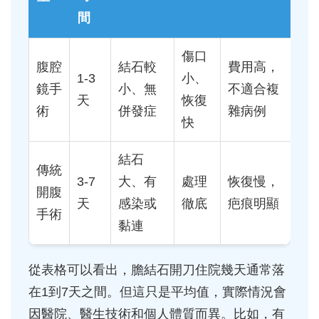
間
傷口
腹腔
結石較
費用高，
1-3
小、
鏡手
小、無
不適合複
天
恢復
術
併發症
雜病例
快
結石
傳統
3-7
大、有
處理
恢復慢，
開腹
天
感染或
徹底
疤痕明顯
手術
黏連
從表格可以看出，膽結石開刀住院幾天通常落
在1到7天之間。但這只是平均值，實際情況會
因醫院、醫生技術和個人體質而異。比如，有