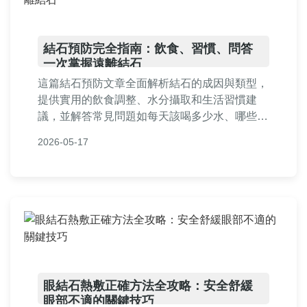
結石預防完全指南：飲食、習慣、問答
一次掌握遠離結石
這篇結石預防文章全面解析結石的成因與類型，
提供實用的飲食調整、水分攝取和生活習慣建
議，並解答常見問題如每天該喝多少水、哪些食
物要避免等。內容基於專業知識，幫助您從日常
2026-05-17
細節入手，有效降低結石風險，適合所有關心健
康的讀者參考。全文深入淺出，包含個人經驗分
享和實用表格，讓預防結石變得簡單易懂。
眼結石熱敷正確方法全攻略：安全舒緩
眼部不適的關鍵技巧