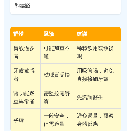
和建議：
群體
風險
建議
胃酸過多
可能加重不
稀釋飲用或飯後
者
適
喝
牙齒敏感
用吸管喝，避免
琺瑯質受損
者
直接接觸牙齒
腎功能嚴
需監控電解
先諮詢醫生
重異常者
質
一般安全，
避免過量，觀察
孕婦
但需適量
身體反應