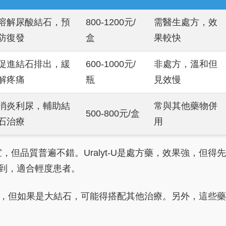
溶解尿酸結石，預
800-1200元/
需醫生處方，效
防復發
盒
果較快
促進結石排出，緩
600-1000元/
非處方，溫和但
解疼痛
瓶
見效慢
消炎利尿，輔助結
常與其他藥物併
500-800元/盒
石治療
用
但品質普遍不錯。Uralyt-U是處方藥，效果強，但得先
容易買到，適合輕度患者。
石有用，但如果是大結石，可能得搭配其他治療。另外，這些藥