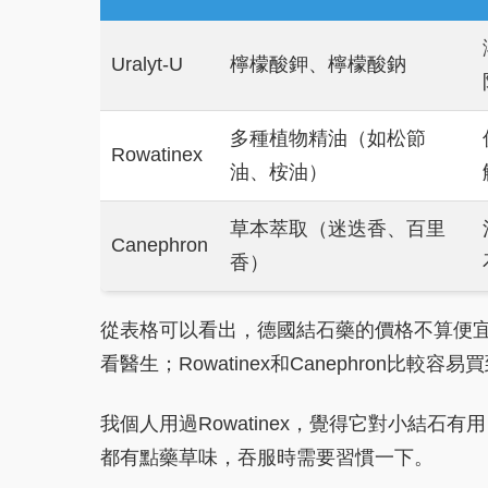
Uralyt-U
檸檬酸鉀、檸檬酸鈉
多種植物精油（如松節
Rowatinex
油、桉油）
草本萃取（迷迭香、百里
Canephron
香）
從表格可以看出，德國結石藥的價格不算便宜，
看醫生；Rowatinex和Canephron比較
我個人用過Rowatinex，覺得它對小結
都有點藥草味，吞服時需要習慣一下。