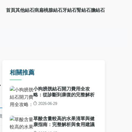
首頁
其他結石病
扁桃腺結石
牙結石
腎結石
膽結石
相關推薦
與
小狗膀胱結石開刀費用全攻
略：從診斷到康復的完整解析
⏱️ 2026-06-29
讀
草酸含量較高的水果清單與健
康指南：完整解析與食用建議