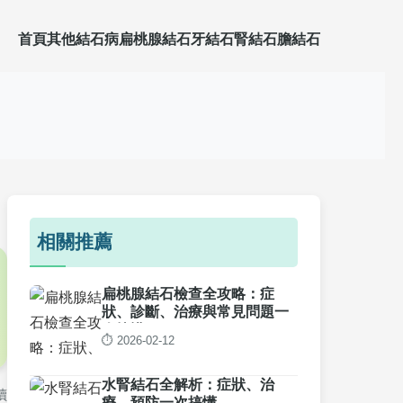
首頁
其他結石病
扁桃腺結石
牙結石
腎結石
膽結石
相關推薦
扁桃腺結石檢查全攻略：症
狀、診斷、治療與常見問題一
次搞懂
⏱️ 2026-02-12
水腎結石全解析：症狀、治
讀
療、預防一次搞懂