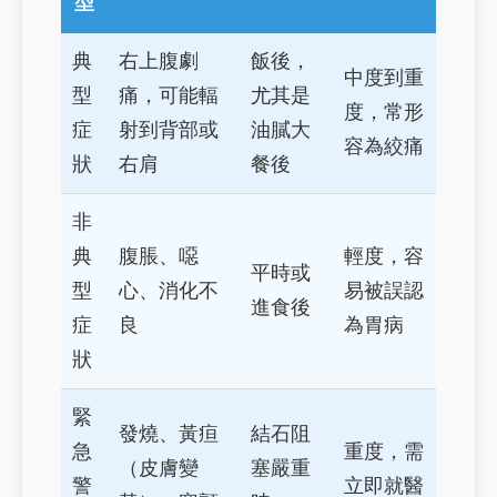
型
典
右上腹劇
飯後，
中度到重
型
痛，可能輻
尤其是
度，常形
症
射到背部或
油膩大
容為絞痛
狀
右肩
餐後
非
典
腹脹、噁
輕度，容
平時或
型
心、消化不
易被誤認
進食後
症
良
為胃病
狀
緊
發燒、黃疸
結石阻
急
重度，需
（皮膚變
塞嚴重
警
立即就醫