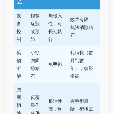
式
飲
輕微
無侵入
效果有限，
食
症狀
性，可
無法消除結
控
或預
長期執
石
制
防
行
藥
小顆
耗時長（數
物
膽固
月到數
免手術
溶
醇結
年），復發
解
石
率高
膽
囊
反覆
根治性
有手術風
切
發作
高，恢
險，術後需
除
或併