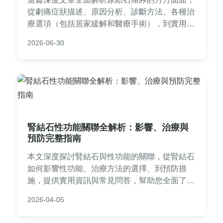
從劇痛症狀描述、原因分析、診斷方法、各種治
療選項（包括居家緩解和醫療手術），到實用預
防策略和常見問答。提供真實案例和專業建議，
2026-06-30
幫助你徹底了解尿結石痛み，並在決策前中後期
獲得所需信息。內容基於醫學知識和個人經驗，
避免空洞理論，直接解決用戶痛點。
腎結石性功能關聯全解析：影響、治療與
預防完整指南
本文深度探討腎結石與性功能的關聯，從腎結石
如何影響性功能、治療方法的選擇、到預防措
施，提供實用資訊與常見問答，幫助您全面了解
並保護健康。內容基於醫學知識與個人經驗，解
2026-04-05
決您的所有疑問。