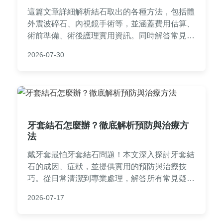
這篇文章詳細解析結石取出的各種方法，包括體
外震波碎石、內視鏡手術等，並涵蓋費用估算、
術前準備、術後護理實用資訊。同時解答常見問
題，如結石取出後會復發嗎？手術風險如何？幫
2026-07-30
助您全面了解結石取出過程，做出明智決定。
牙套結石怎麼辦？徹底解析預防與治療方
法
戴牙套最怕牙套結石問題！本文深入探討牙套結
石的成因、症狀，並提供實用的預防與治療技
巧。從日常清潔到專業處理，解答所有常見疑
問，幫助你維持口腔健康。無論是剛開始矯正還
2026-07-17
是長期佩戴，都能找到完整指南。