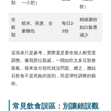
類
一小把）
餅）
全
精緻澱粉
糙米、燕麦、全
每日2-
穀
如白飯應
麥麵包
3份
類
減少
這張表只是參考，實際還是要依個人耐受度
調整。像我那位親戚，一開始吃太多豆類會
脹氣，後來改分批吃就沒問題。總之，膽結
石飲食不是死板的規則，而是彈性調整的藝
術。
常見飲食誤區：別讓錯誤觀