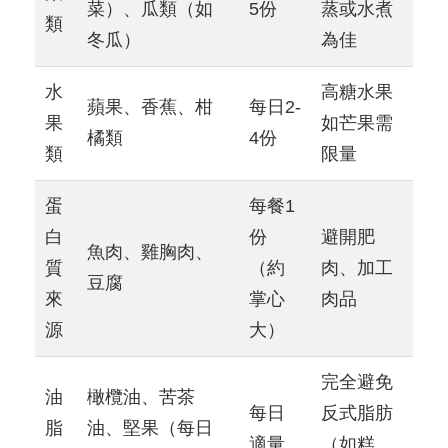
菜）、瓜類（如
5份
蒸或水煮
類
冬瓜）
為佳
水
高糖水果
蘋果、香蕉、柑
每日2-
果
如芒果需
橘類
4份
類
限量
蛋
每餐1
白
份
避開肥
魚肉、雞胸肉、
質
（約
肉、加工
豆腐
來
掌心
肉品
源
大）
完全避免
油
橄欖油、苦茶
每日
反式脂肪
脂
油、堅果（每日
適量
（如糕