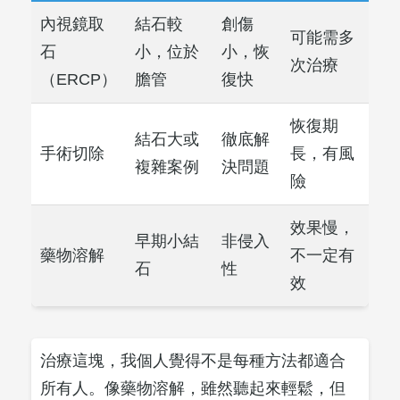
內視鏡取
結石較
創傷
可能需多
石
小，位於
小，恢
次治療
（ERCP）
膽管
復快
恢復期
結石大或
徹底解
手術切除
長，有風
複雜案例
決問題
險
效果慢，
早期小結
非侵入
藥物溶解
不一定有
石
性
效
治療這塊，我個人覺得不是每種方法都適合
所有人。像藥物溶解，雖然聽起來輕鬆，但