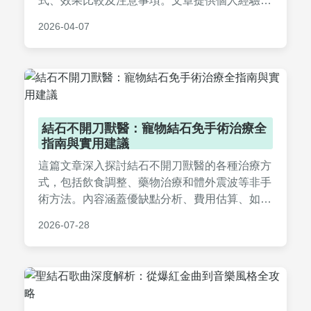
式、效果比較及注意事項。文章提供個人經驗分
享和常見問答，幫助您安全應對腎結石問題，並
2026-04-07
提醒何時該尋求專業醫療協助。內容實用易懂，
適合有腎結石困擾的讀者參考。
結石不開刀獸醫：寵物結石免手術治療全
指南與實用建議
這篇文章深入探討結石不開刀獸醫的各種治療方
式，包括飲食調整、藥物治療和體外震波等非手
術方法。內容涵蓋優缺點分析、費用估算、如何
選擇可靠獸醫，以及常見問題解答，幫助寵物主
2026-07-28
人全面了解免開刀選項，減輕寵物痛苦並做出明
智決策。