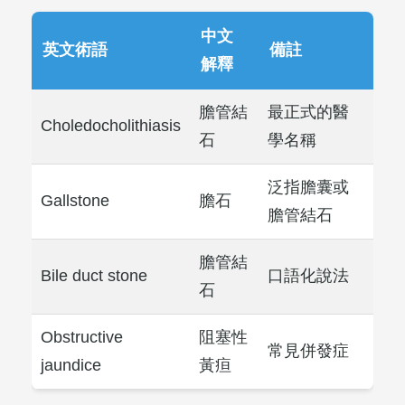
中文
英文術語
備註
解釋
膽管結
最正式的醫
Choledocholithiasis
石
學名稱
泛指膽囊或
Gallstone
膽石
膽管結石
膽管結
Bile duct stone
口語化說法
石
Obstructive
阻塞性
常見併發症
jaundice
黃疸