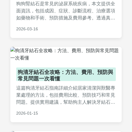
狗狗腎結石是常見的泌尿系統疾病，本文提供全
面資訊，包括成因、症狀、診斷流程、治療選項
如藥物和手術、預防措施及費用參考。透過真實
案例和問答，幫助狗主人及早發現並處理狗狗腎
2026-03-16
結石問題，保護愛犬健康。文中還分享了個人照
顧經驗和實用建議，讓你輕鬆應對狗狗腎結石的
挑戰。
狗清牙結石全攻略：方法、費用、預防與
常見問題一次看懂
這篇狗清牙結石指南詳細介紹居家清潔與獸醫專
業處理的方法，包括費用比較、預防技巧和常見
問題。提供實用建議，幫助狗主人解決牙結石困
擾，維護狗狗口腔健康。內容涵蓋刷牙、飲食調
2026-01-15
整到麻醉洗牙等全方位資訊，讓你輕鬆做出決
策。