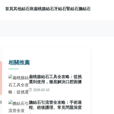
首頁
其他結石病
扁桃腺結石
牙結石
腎結石
膽結石
相關推薦
扁桃腺結石工具全攻略：從挑
選到使用，徹底解決口腔困擾
⏱️ 2026-02-10
讀
膽結石引流管全攻略：手術過
程、術後護理、常見問題深度
解析