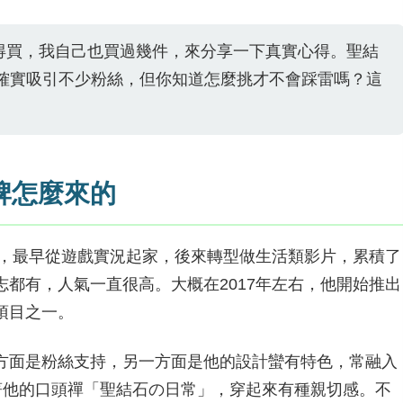
得買，我自己也買過幾件，來分享一下真實心得。聖結
品牌確實吸引不少粉絲，但你知道怎麼挑才不會踩雷嗎？這
牌怎麼來的
er，最早從遊戲實況起家，後來轉型做生活類影片，累積了
都有，人氣一直很高。大概在2017年左右，他開始推出
項目之一。
方面是粉絲支持，另一方面是他的設計蠻有特色，常融入
著他的口頭禪「聖結石の日常」，穿起來有種親切感。不