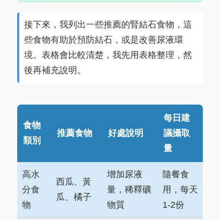
接下來，我列出一些推薦的腎結石食物，這
些食物有助於預防結石，或是改善尿液環
境。表格會比較清楚，我先用表格整理，然
後再補充說明。
每日建
食物
推薦食物
好處說明
議攝取
類別
量
高水
增加尿液
隨餐食
西瓜、黃
分食
量，稀釋礦
用，每天
瓜、橘子
物
物質
1-2份