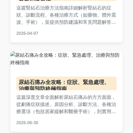
這篇腎結石治療方法指南詳細解析腎結石的症
狀、診斷流程、各種治療方式（如藥物、體外震
波、手術），並提供預防建議和常見問題解答。
文章基於醫學知識和個人經驗，幫助您全面了解
2026-04-07
腎結石治療，減輕焦慮，做出明智決策。
尿結石痛み全攻略：症狀、緊急處理、
治療與預防終極指南
這篇深度文章全面解析尿結石痛み的方方面面，
從劇痛症狀描述、原因分析、診斷方法、各種治
療選項（包括居家緩解和醫療手術），到實用預
防策略和常見問答。提供真實案例和專業建議，
2026-06-30
幫助你徹底了解尿結石痛み，並在決策前中後期
獲得所需信息。內容基於醫學知識和個人經驗，