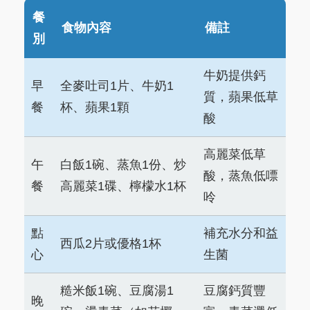
餐
食物內容
備註
別
牛奶提供鈣
早
全麥吐司1片、牛奶1
質，蘋果低草
餐
杯、蘋果1顆
酸
高麗菜低草
午
白飯1碗、蒸魚1份、炒
酸，蒸魚低嘌
餐
高麗菜1碟、檸檬水1杯
呤
點
補充水分和益
西瓜2片或優格1杯
心
生菌
糙米飯1碗、豆腐湯1
豆腐鈣質豐
晚