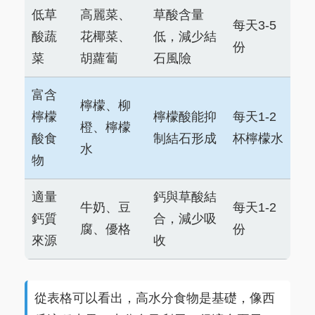
低草
高麗菜、
草酸含量
每天3-5
酸蔬
花椰菜、
低，減少結
份
菜
胡蘿蔔
石風險
富含
檸檬、柳
檸檬
檸檬酸能抑
每天1-2
橙、檸檬
酸食
制結石形成
杯檸檬水
水
物
適量
鈣與草酸結
牛奶、豆
每天1-2
鈣質
合，減少吸
腐、優格
份
來源
收
從表格可以看出，高水分食物是基礎，像西