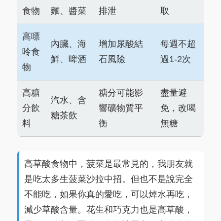
食物
麵、醬菜
排泄
取
高嘌
內臟、海
增加尿酸結
每週不超
呤食
鮮、啤酒
石風險
過1-2次
物
高糖
糖分可能影
盡量避
汽水、含
分飲
響礦物質平
免，改喝
糖茶飲
料
衡
無糖
高草酸食物中，菠菜是最常見的，我朋友就
是吃太多生菠菜沙拉中招。但也不是說完全
不能吃，如果你真的愛吃，可以焯水再吃，
減少草酸含量。花生和巧克力也是高草酸，