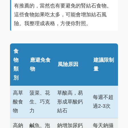
有推薦的，當然也有要避免的腎結石食物。
這些食物如果吃太多，可能會增加結石風
險。我整理成表格，方便你對照。
食
物
應避免食
建議限制
風險原因
類
物
量
別
高草
菠菜、花
草酸高，易
每週不超
酸食
生、巧克
形成草酸鈣
過2-3次
物
力
結石
高鈉
鹹魚、泡
鈉增加尿鈣
每天鈉攝