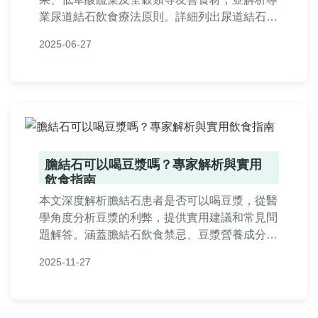
業尿道結石飲食療法原則。詳細列出尿道結石飲
食禁忌，避免高草酸、高鈉與動物內臟等危險食
2025-06-27
物，同時提醒尿道結石飲食注意事項，包括每日
飲水量控制與營養均衡搭配，幫助患者透過正確
飲食管理預防復發。
膽結石可以喝豆漿嗎？專家解析與實用
飲食指南
本文深度解析膽結石患者是否可以喝豆漿，從醫
學角度分析豆漿的利弊，提供實用建議和常見問
題解答。涵蓋膽結石飲食禁忌、豆漿營養成分、
日常注意事項，幫助您做出明智選擇。內容基於
2025-11-27
專業知識，避免誤導，適合膽結石患者參考。