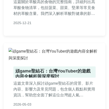
這篇關於草酸高的食物的完整指南，詳細列出高
草酸食物清單，包括菠菜、甜菜、堅果等常見食
材的草酸含量。我們深入解析草酸對健康的影
響，特別是腎結石的預防方法，並提供實用技巧
2025-12-21
如烹飪方式調整來減少草酸攝取。文章還包含常
見問答，解決讀者對高草酸飲食的疑惑，幫助您
做出健康選擇。
頑game聖結石：台灣YouTuber的遊戲
內容全解析與深度探討
這篇文章深入探討頑game聖結石的背景、影片
內容、影響力及常見問題，包含個人觀點和實用
資訊，幫助您全面了解這位台灣超人氣
YouTuber。從聖結石的崛起故事到頑game系列
2026-05-03
分析，提供豐富的細節和評價，滿足所有粉絲和