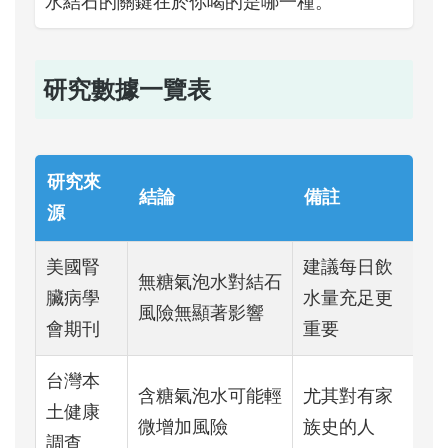
水結石的關鍵在於你喝的是哪一種。
研究數據一覽表
研究來
結論
備註
源
美國腎
建議每日飲
無糖氣泡水對結石
臟病學
水量充足更
風險無顯著影響
會期刊
重要
台灣本
含糖氣泡水可能輕
尤其對有家
土健康
微增加風險
族史的人
調查