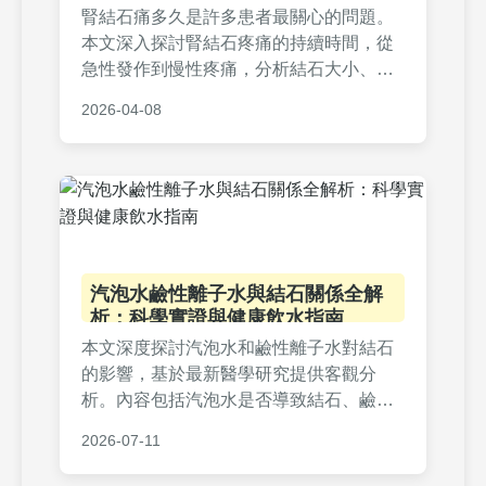
腎結石痛多久是許多患者最關心的問題。
本文深入探討腎結石疼痛的持續時間，從
急性發作到慢性疼痛，分析結石大小、位
置等影響因素，並提供實用的家庭療法、
2026-04-08
醫療治療建議與預防措施。同時解答常見
疑問，幫助您有效管理疼痛，加快康復過
程。
汽泡水鹼性離子水與結石關係全解
析：科學實證與健康飲水指南
本文深度探討汽泡水和鹼性離子水對結石
的影響，基於最新醫學研究提供客觀分
析。內容包括汽泡水是否導致結石、鹼性
離子水的預防效果、實用飲水建議及常見
2026-07-11
問題解答，幫助您做出明智選擇，避免健
康風險。