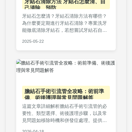
牙結石清除方法 牙結石怎麼清、自
己清除、預防
牙結石怎麼清？牙結石清除方法有哪些？
為什麼要定期進行牙結石清除？專業洗牙
能徹底清除牙結石，若想嘗試牙結石自己
清除，需注意正確工具與技巧，避免傷害
2025-05-22
牙齦。日常刷牙、使用牙線與漱口水是有
效牙結石預防方式，減少牙周病風險，維
持口腔健康。
膽結石手術引流管全攻略：術前準
備、術後護理與常見問題解答
這篇文章詳細解析膽結石手術引流管的必
要性、類型選擇、術後護理步驟，以及常
見問題如移除時機和併發症處理。提供實
用指南，幫助患者減輕焦慮，促進康復過
2026-04-18