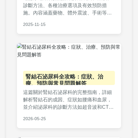
診斷方法、各種治療選項及有效預防措
施。內容涵蓋藥物、體外震波、手術等比
較，並提供實用飲食建議和常見問答，幫
2025-11-15
助您從發作到康復全面掌握資訊。
腎結石泌尿科全攻略：症狀、治
療、預防與常見問題解答
這篇關於腎結石泌尿科的完整指南，詳細
解析腎結石的成因、症狀如腰痛和血尿，
並介紹泌尿科的診斷方法如超音波和CT掃
描。治療部分涵蓋體外震波碎石、輸尿管
2026-05-25
鏡手術等選項比較，以及實用預防技巧。
文章基於醫療知識和個人經驗，幫助你全
面了解腎結石泌尿科的相關資訊，解決從