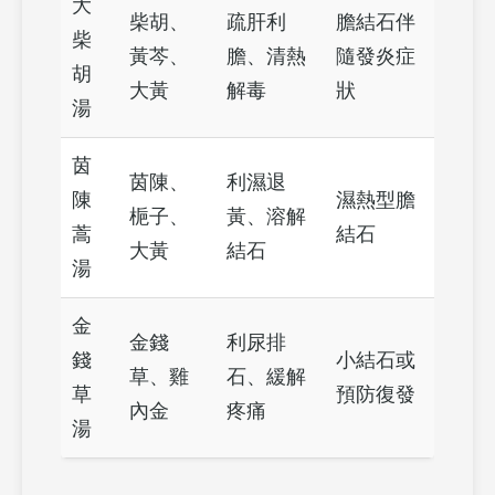
大
柴胡、
疏肝利
膽結石伴
柴
黃芩、
膽、清熱
隨發炎症
胡
大黃
解毒
狀
湯
茵
茵陳、
利濕退
陳
濕熱型膽
梔子、
黃、溶解
蒿
結石
大黃
結石
湯
金
金錢
利尿排
錢
小結石或
草、雞
石、緩解
草
預防復發
內金
疼痛
湯