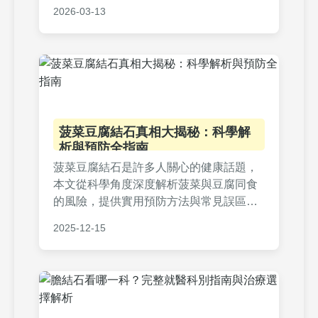
荐。通过个人经验和专业建议，帮助读者
2026-03-13
预防和去除牙结石，提升口腔健康。内容
实用，解决决策前中后期的所有疑虑，适
合初学者和进阶用户阅读。
菠菜豆腐結石真相大揭秘：科學解
析與預防全指南
菠菜豆腐結石是許多人關心的健康話題，
本文從科學角度深度解析菠菜與豆腐同食
的風險，提供實用預防方法與常見誤區澄
清。內容涵蓋結石形成機制、飲食調整技
2025-12-15
巧、專家建議及常見問答，幫助您遠離結
石困擾。