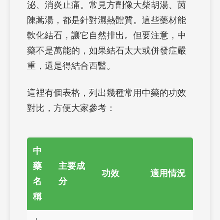
泌、消炎止痛。常見方劑像大柴胡湯、茵
陳蒿湯，都是針對濕熱體質。這些藥材能
軟化結石，讓它自然排出。但要注意，中
藥不是萬能的，如果結石太大或併發症嚴
重，還是得結合西醫。
這裡有個表格，列出幾種常用中藥的功效
對比，方便大家參考：
中
藥
主要成
功效
適用情況
名
分
稱