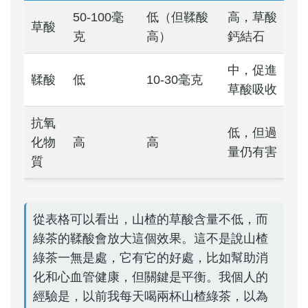
50-100毫
低（但鞣酸
高，草酸
草酸
克
高）
鈣結石
中，促進
鞣酸
低
10-30毫克
草酸吸收
抗氧
低，但過
化物
高
高
量仍有害
質
從表格可以看出，山楂的草酸含量不低，而
綠茶的鞣酸會放大這個效果。這不是說山楂
綠茶一無是處，它有它的好處，比如幫助消
化和心血管健康，但關鍵是平衡。我個人的
經驗是，以前我每天喝兩杯山楂綠茶，以為