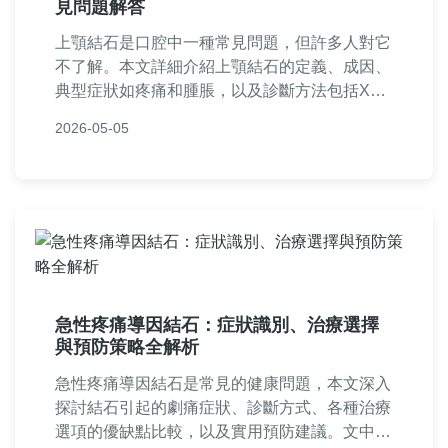
見問題解答
上顎結石是口腔中一種常見問題，但許多人對它
不了解。本文詳細介紹上顎結石的定義、成因、
典型症狀如疼痛和腫脹，以及診斷方法包括X光
檢查。我們會全面探討治療選項，從家庭護理到
2026-05-05
手術，並提供實用預防技巧。文章還包含真實案
例分享和常見問答，解答如『上顎結石會自己好
嗎？』、『治療費用多少？』等問題，幫助讀者
徹底了解上顎結石，維護口腔健康。無論是初期
症狀還是尋求治療，這篇指南都能提供有價值的
資訊。
急性疼痛導因結石：症狀識別、治療選擇
與預防策略全解析
急性疼痛導因結石是常見的健康問題，本文深入
探討結石引起的劇痛症狀、診斷方式、各種治療
選項的優缺點比較，以及實用預防建議。文中包