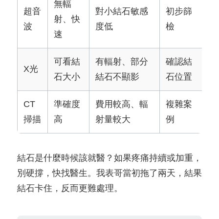
無輻
超音
對小結石敏感
初步篩
射、快
波
度低
檢
速
可看結
有輻射、部分
確認結
X光
石大小
結石不顯影
石位置
CT
準確度
費用較高、輻
複雜案
掃描
高
射量較大
例
結石是什麼時候該就醫？如果疼痛持續或加重，
別硬撐，快找醫生。我表哥當初拖了兩天，結果
結石卡住，反而更難處理。