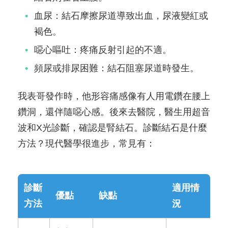
血尿：結石摩擦尿道導致出血，尿液變紅或
褐色。
噁心嘔吐：疼痛反射引起的不適。
頻尿或排尿困難：結石阻塞尿道時發生。
我表哥發作時，他形容痛感像有人用電鑽在腰上
鑽洞，還伴隨噁心感。後來去醫院，醫生用超音
波和X光診斷，確認是腎結石。診斷結石是什麼
方法？現代醫學很進步，常見有：
診斷
適用情
優點
缺點
方法
況