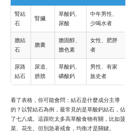
腎結
草酸鈣、
中年男性、
腎臟
石
尿酸
少喝水者
膽結
膽固醇、
女性、肥胖
膽囊
石
膽色素
者
尿路
尿道、
草酸鈣、
男性、有家
結石
膀胱
磷酸鈣
族史者
看了表格，你可能會問：結石是什麼成分主導
的？以腎結石為例，最常見的是草酸鈣結石，佔
了七八成。這跟吃太多高草酸食物有關，比如菠
菜、花生。但別急著戒食，均衡才是關鍵。