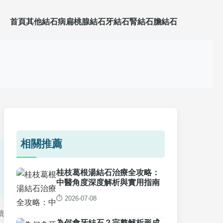
首頁
其他結石病
扁桃腺結石
牙結石
腎結石
膽結石
相關推薦
桂枝葛根湯結石治療全攻略：
中醫角度深度解析與實用指南
⏱️ 2026-07-08
讀
為何會牙結石？完整解析形成