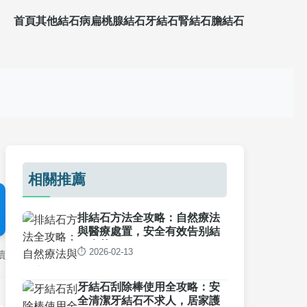
首頁
其他結石病
扁桃腺結石
牙結石
腎結石
膽結石
相關推薦
排結石方法全攻略：自然療法
與醫療處置，安全有效告别結
石痛苦
⏱️ 2026-02-13
讀
牙結石刮除棒使用全攻略：安
全清潔牙結石不求人，居家護