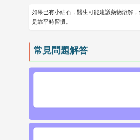
如果已有小結石，醫生可能建議藥物溶解，
是靠平時習慣。
常見問題解答
問：膽結石可以自然排出嗎？
答：小結石有可能隨膽汁排出，但多數會
才是根本。
問：喝咖啡能預防膽結石嗎？