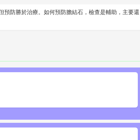
但預防勝於治療。如何預防膽結石，檢查是輔助，主要還
卡住。與其指望排出，不如預防形成。如何預防膽結石