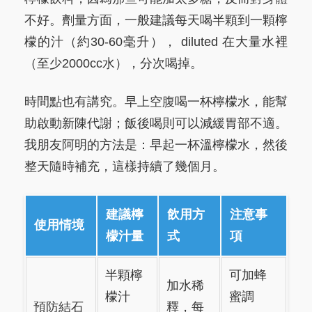
不好。劑量方面，一般建議每天喝半顆到一顆檸
檬的汁（約30-60毫升）， diluted 在大量水裡
（至少2000cc水），分次喝掉。
時間點也有講究。早上空腹喝一杯檸檬水，能幫
助啟動新陳代謝；飯後喝則可以減緩胃部不適。
我朋友阿明的方法是：早起一杯溫檸檬水，然後
整天隨時補充，這樣持續了幾個月。
建議檸
飲用方
注意事
使用情境
檬汁量
式
項
半顆檸
可加蜂
加水稀
檬汁
蜜調
預防結石
釋，每