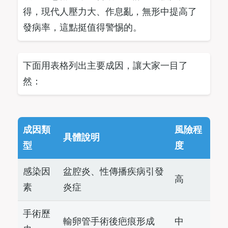
得，現代人壓力大、作息亂，無形中提高了
發病率，這點挺值得警惕的。
下面用表格列出主要成因，讓大家一目了
然：
成因類
風險程
具體說明
型
度
感染因
盆腔炎、性傳播疾病引發
高
素
炎症
手術歷
輸卵管手術後疤痕形成
中