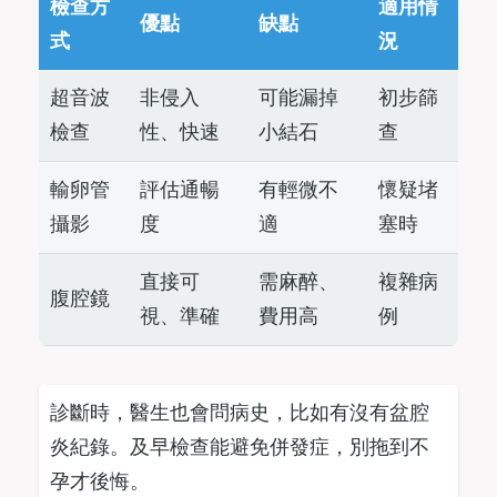
檢查方
適用情
優點
缺點
式
況
超音波
非侵入
可能漏掉
初步篩
檢查
性、快速
小結石
查
輸卵管
評估通暢
有輕微不
懷疑堵
攝影
度
適
塞時
直接可
需麻醉、
複雜病
腹腔鏡
視、準確
費用高
例
診斷時，醫生也會問病史，比如有沒有盆腔
炎紀錄。及早檢查能避免併發症，別拖到不
孕才後悔。