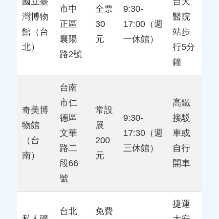
國立臺
台大
市中
全票
9:30-
灣博物
醫院
正區
30
17:00（週
館（台
站步
襄陽
元
一休館）
北）
行5分
路2號
鐘
台南
市仁
高鐵
奇美博
常設
德區
9:30-
接駁
物館
展
文華
17:30（週
車或
（台
200
路二
三休館）
自行
南）
元
段66
開車
號
捷運
台北
免費
私人礦
大安