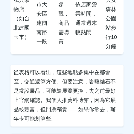
市大
參
依店家營
物店
森林
安區
觀，
業時間，
（如台
公園
建國
商品
通常週末
北建國
站步
南路
需購
較熱鬧
玉市）
行10
一段
買
分鐘
從表格可以看出，這些地點多集中在都會
區，交通還算方便。但要注意，岩鹽結石不
是常設展品，可能隨展覽更換，去之前最好
上官網確認。我個人推薦科博館，因為它展
品較豐富，但門票稍貴——如果你常去，辦
年卡可能划算些。