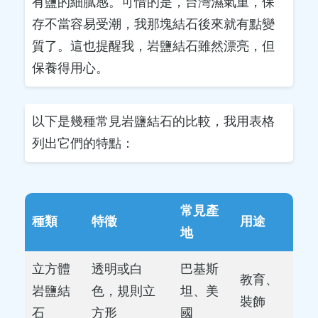
有鹽的細膩感。可惜的是，台灣濕氣重，保
存不當容易受潮，我那塊結石後來就有點變
質了。這也提醒我，岩鹽結石雖然漂亮，但
保養得用心。
以下是幾種常見岩鹽結石的比較，我用表格
列出它們的特點：
常見產
種類
特徵
用途
地
立方體
透明或白
巴基斯
教育、
岩鹽結
色，規則立
坦、美
裝飾
石
方形
國