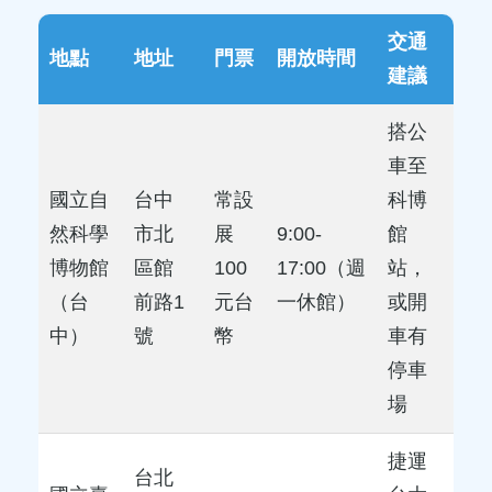
交通
地點
地址
門票
開放時間
建議
搭公
車至
國立自
台中
常設
科博
然科學
市北
展
9:00-
館
博物館
區館
100
17:00（週
站，
（台
前路1
元台
一休館）
或開
中）
號
幣
車有
停車
場
捷運
台北