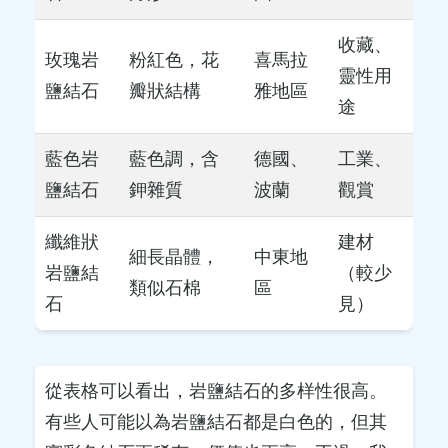
收藏、
玫瑰岩
粉紅色，花
喜馬拉
靈性用
鹽結石
瓣狀結構
雅地區
途
藍色岩
藍色調，含
德國、
工業、
鹽結石
鉀雜質
波蘭
觀賞
纖維狀
建材
細長晶體，
中東地
岩鹽結
（較少
類似石棉
區
石
見）
從表格可以看出，岩鹽結石的多样性很高。
有些人可能以為岩鹽結石都是白色的，但其