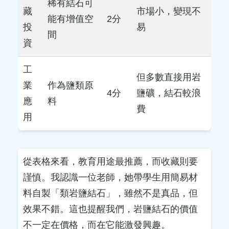
稀有結石可
藏
市場小，變現不
能有增值空
2分
投
易
間
資
工
但多數直接用岩
業
作為鹽類原
4分
鹽礦，結石較浪
應
料
費
用
從表格來看，教育用途最推薦，而收藏則要
謹慎。我認識一位老師，她帶學生用簡易材
料自製「類岩鹽結石」，雖然不是真品，但
效果不錯。這也提醒我們，岩鹽結石的價值
不一定在價格，而在它能激發興趣。