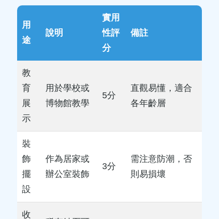
實用
用
說明
性評
備註
途
分
教
育
用於學校或
直觀易懂，適合
5分
展
博物館教學
各年齡層
示
裝
飾
作為居家或
需注意防潮，否
3分
擺
辦公室裝飾
則易損壞
設
收