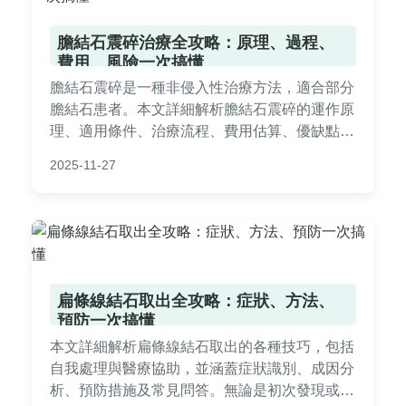
膽結石震碎治療全攻略：原理、過程、
費用、風險一次搞懂
膽結石震碎是一種非侵入性治療方法，適合部分
膽結石患者。本文詳細解析膽結石震碎的運作原
理、適用條件、治療流程、費用估算、優缺點比
較及術後護理重點。我們還整理了常見問題解
2025-11-27
答，包括治療效果、疼痛感、復發風險等，幫助
您全面評估並做出明智決定。無論您是初次接觸
還是正在考慮治療，這篇指南都能提供實用且深
入的資訊，解決您所有疑問。
扁條線結石取出全攻略：症狀、方法、
預防一次搞懂
本文詳細解析扁條線結石取出的各種技巧，包括
自我處理與醫療協助，並涵蓋症狀識別、成因分
析、預防措施及常見問答。無論是初次發現或長