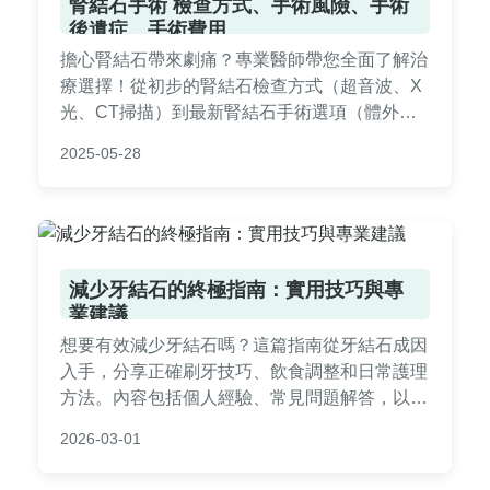
腎結石手術 檢查方式、手術風險、手術
後遺症、手術費用
擔心腎結石帶來劇痛？專業醫師帶您全面了解治
療選擇！從初步的‌腎結石檢查方式‌（超音波、X
光、CT掃描）到最新‌腎結石手術‌選項（體外震
波、輸尿管鏡、經皮腎造廔術），深入分析各類‌
2025-05-28
腎結石手術風險‌（出血、感染機率）與可能出現
的‌腎結石手術後遺症‌（短期血尿、腎功能影
響）。特別整理台灣地區‌腎結石手術費用‌明細
（健保給付與自費項目差異），幫助您根據結石
大小與位置選擇最適治療方案，術前必讀的關鍵
減少牙結石的終極指南：實用技巧與專
衛教資訊！
業建議
想要有效減少牙結石嗎？這篇指南從牙結石成因
入手，分享正確刷牙技巧、飲食調整和日常護理
方法。內容包括個人經驗、常見問題解答，以及
專業建議，幫助你從根源預防牙結石，維持口腔
2026-03-01
健康。適合所有關心牙齒保健的讀者。