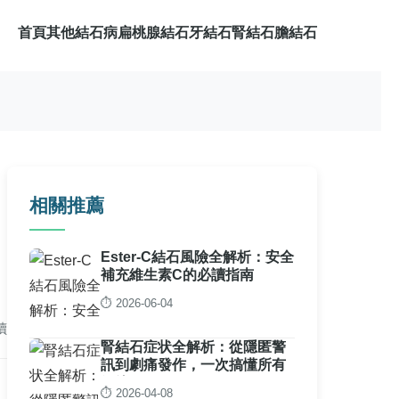
首頁
其他結石病
扁桃腺結石
牙結石
腎結石
膽結石
相關推薦
Ester-C結石風險全解析：安全
補充維生素C的必讀指南
⏱️ 2026-06-04
讀
腎結石症状全解析：從隱匿警
訊到劇痛發作，一次搞懂所有
細節
⏱️ 2026-04-08