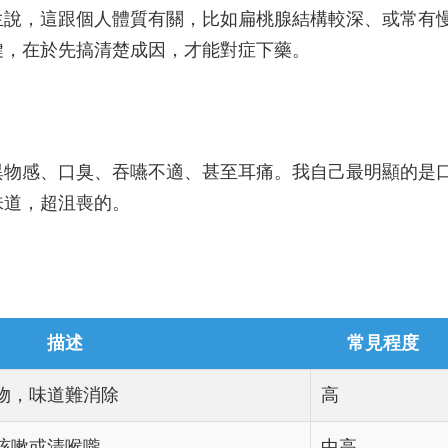
生說，這跟個人體質有關，比如扁桃腺結構較深、或常有
鍵，在於先搞清楚成因，才能對症下藥。
異物感、口臭、吞嚥不適、甚至耳痛。我自己最明顯的是
味道，超沮喪的。
描述
常見程度
物，味道難消除
高
咳嗽或清喉嚨
中高