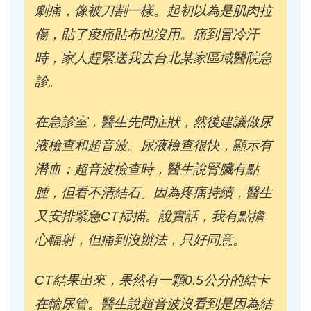
劇痛，像被刀割一樣。起初以為是肌肉拉
傷，貼了痠痛貼布也沒用。痛到冒冷汗
時，家人趕緊送我去台北某家區域醫院急
診。
在急診室，醫生先問症狀，然後建議做尿
液檢查和超音波。尿液檢查很快，顯示有
潛血；超音波檢查時，醫生說腎臟有點
腫，但看不清結石。因為疼痛持續，醫生
又安排緊急CT掃描。說實話，我有點擔
心輻射，但痛到沒辦法，只好同意。
CT結果出來，果然有一顆0.5公分的結卡
在輸尿管。醫生說超音波沒看到是因為結