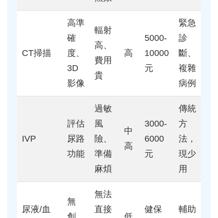
高準
緊急
輻射
確
5000-
診
高、
CT掃描
度、
高
10000
斷、
費用
3D
元
複雜
貴
影像
病例
過敏
傳統
評估
風
3000-
方
中
IVP
尿路
險、
6000
法，
高
功能
準備
元
現少
麻煩
用
無法
無
尿液/血
直接
健保
輔助
創、
低