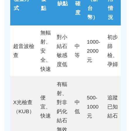
缺點
確
式
點
台
情
度
幣）
況
無輻
對小
初步
射、
1000-
超音波檢
結石
中
篩
安
2000
查
敏感
等
檢、
全、
元
度低
孕婦
快速
有輻
射、
便
500-
追蹤
X光檢查
對非
中
宜、
1000
已知
（KUB）
鈣化
低
快速
元
結石
結石
無效