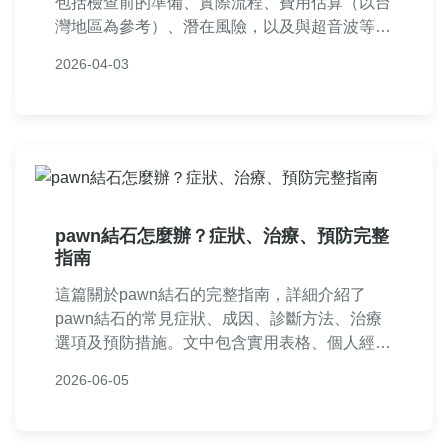
包括檢查前的準備、實際流程、費用估算（以台
灣地區為參考）、潛在風險，以及與超音波等方
法的比較。我們還加入常見問答和個人經驗分
2026-04-03
享，幫助您全面了解腎結石CT檢查，減輕疑
慮。如果您正面臨腎結石問題，這篇指南將提供
實用資訊，助您做出明智決定。
pawn結石怎麼辦？症狀、治療、預防完整
指南
這篇關於pawn結石的完整指南，詳細介紹了
pawn結石的常見症狀、成因、診斷方法、治療
選項及預防措施。文中包含實用表格、個人經驗
分享和常見問答，幫助你全面了解pawn結石，
2026-06-05
並提供實用建議，避免復發。如果你正在尋找
pawn結石的相關資訊，這篇文章能解決你的所
有疑問。