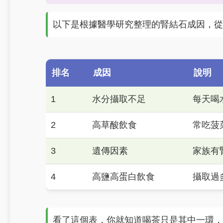
以下是根據醫學研究整理的腎結石成因，從
排名
成因
說明
1
水分攝取不足
每天喝水
2
高草酸飲食
常吃菠
3
遺傳因素
家族有
4
高鹽高蛋白飲食
攝取過
看了這個表，你就知道喝茶只是其中一環，