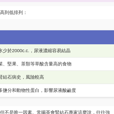
高到低排列：
少於2000c.c.，尿液濃縮容易結晶
菜、堅果、茶類等草酸含量高的食物
腎結石病史，風險較高
多鹽分和動物性蛋白，影響尿液酸鹼度
但不是唯一因素。常喝茶會腎結石專家這麼說，往往強