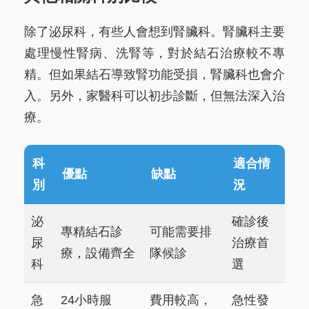
除了泌尿科，有些人會想到腎臟科。腎臟科主要
處理慢性腎病、洗腎等，對於結石治療較不專
精。但如果結石導致腎功能受損，腎臟科也會介
入。另外，家醫科可以初步診斷，但無法深入治
療。
科
適合情
優點
缺點
別
況
泌
確診後
專精結石診
可能需要排
尿
治療首
療，設備齊全
隊候診
科
選
急
24小時服
費用較高，
急性發