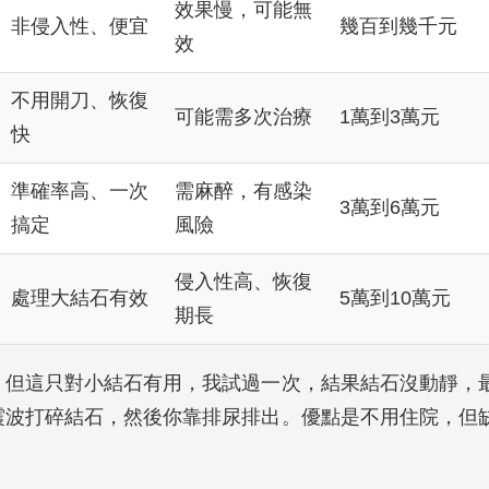
效果慢，可能無
非侵入性、便宜
幾百到幾千元
效
不用開刀、恢復
可能需多次治療
1萬到3萬元
快
準確率高、一次
需麻醉，有感染
3萬到6萬元
搞定
風險
侵入性高、恢復
處理大結石有效
5萬到10萬元
期長
。但這只對小結石有用，我試過一次，結果結石沒動靜，
震波打碎結石，然後你靠排尿排出。優點是不用住院，但